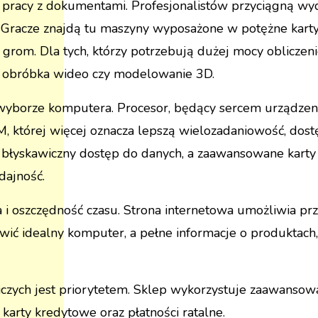
i pracy z dokumentami. Profesjonalistów przyciągną wy
. Gracze znajdą tu maszyny wyposażone w potężne karty g
grom. Dla tych, którzy potrzebują dużej mocy oblicz
k obróbka wideo czy modelowanie 3D.
 wyborze komputera. Procesor, będący sercem urządzeni
RAM, której więcej oznacza lepszą wielozadaniowość, do
 błyskawiczny dostęp do danych, a zaawansowane karty 
ajność.
 oszczędność czasu. Strona internetowa umożliwia pr
mówić idealny komputer, a pełne informacje o produktach,
czych jest priorytetem. Sklep wykorzystuje zaawansow
karty kredytowe oraz płatności ratalne.