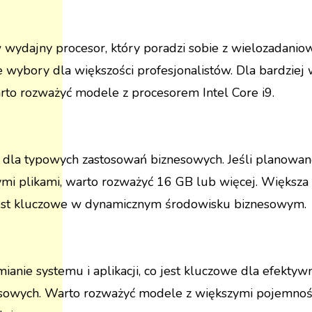
ydajny procesor, który poradzi sobie z wielozadaniow
ałe wybory dla większości profesjonalistów. Dla bardzi
rto rozważyć modele z procesorem Intel Core i9.
la typowych zastosowań biznesowych. Jeśli planowane j
ymi plikami, warto rozważyć 16 GB lub więcej. Większa
co jest kluczowe w dynamicznym środowisku biznesowym.
anie systemu i aplikacji, co jest kluczowe dla efektyw
sowych. Warto rozważyć modele z większymi pojemności