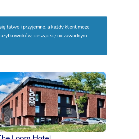
się łatwe i przyjemne, a każdy klient może
 użytkowników, ciesząc się niezawodnym
The Loom Hotel