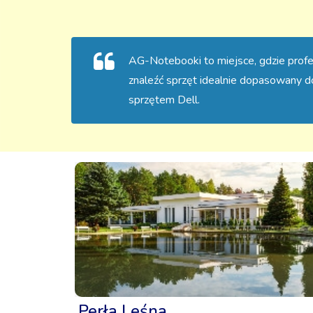
AG-Notebooki to miejsce, gdzie profes
znaleźć sprzęt idealnie dopasowany 
sprzętem Dell.
Perła Leśna