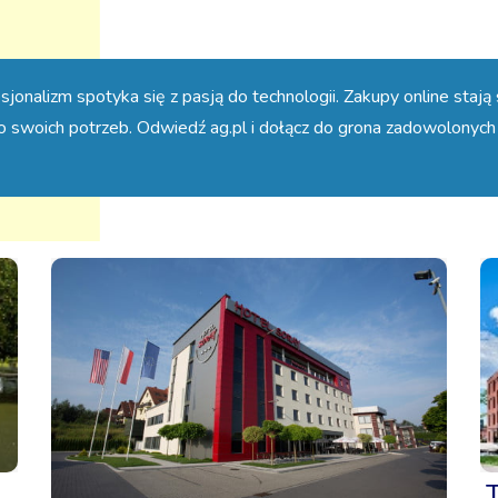
jonalizm spotyka się z pasją do technologii. Zakupy online stają 
do swoich potrzeb. Odwiedź
ag.pl
i dołącz do grona zadowolonych