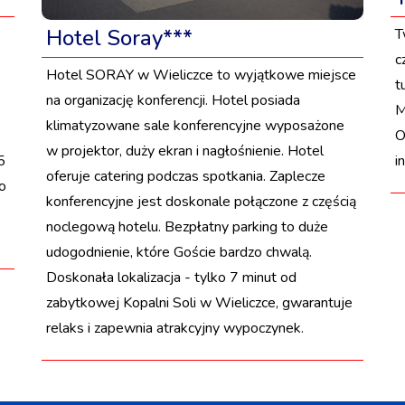
Hotel Soray***
T
c
Hotel SORAY w Wieliczce to wyjątkowe miejsce
t
na organizację konferencji. Hotel posiada
M
klimatyzowane sale konferencyjne wyposażone
O
w projektor, duży ekran i nagłośnienie. Hotel
5
i
oferuje catering podczas spotkania. Zaplecze
o
konferencyjne jest doskonale połączone z częścią
noclegową hotelu. Bezpłatny parking to duże
udogodnienie, które Goście bardzo chwalą.
Doskonała lokalizacja - tylko 7 minut od
zabytkowej Kopalni Soli w Wieliczce, gwarantuje
relaks i zapewnia atrakcyjny wypoczynek.