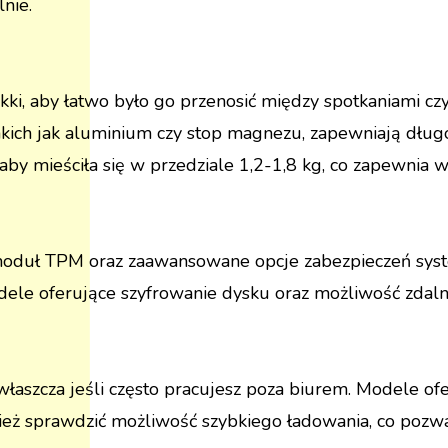
nie.
ekki, aby łatwo było go przenosić między spotkaniami 
akich jak aluminium czy stop magnezu, zapewniają dług
by mieściła się w przedziale 1,2-1,8 kg, co zapewnia w
ych, moduł TPM oraz zaawansowane opcje zabezpieczeń s
le oferujące szyfrowanie dysku oraz możliwość zdaln
 zwłaszcza jeśli często pracujesz poza biurem. Modele of
ież sprawdzić możliwość szybkiego ładowania, co pozw