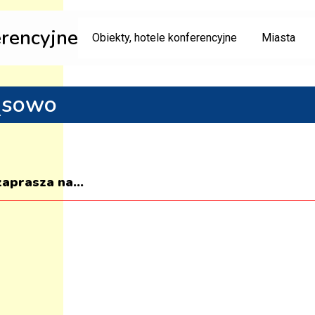
erencyjne
Obiekty, hotele konferencyjne
Miasta
ąsowo
prasza na...