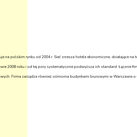
je na polskim rynku od 2004 r. Sieć zrzesza hotele ekonomiczne, działające na te
łowie 2008 roku i od tej pory systematycznie podwyższa ich standard. Łącznie 
legowych. Firma zarządza również ośmioma budynkami biurowymi w Warszawie o ł