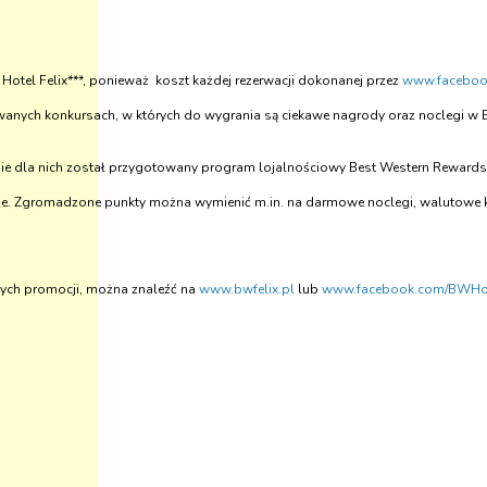
el Felix***, ponieważ koszt każdej rezerwacji dokonanej przez
www.faceboo
owanych konkursach, w których do wygrania są ciekawe nagrody oraz noclegi w 
ie dla nich został przygotowany program lojalnościowy Best Western Rewards,
ze. Zgromadzone punkty można wymienić m.in. na darmowe noclegi, walutowe ka
nych promocji, można znaleźć na
www.bwfelix.pl
lub
www.facebook.com/BWHot