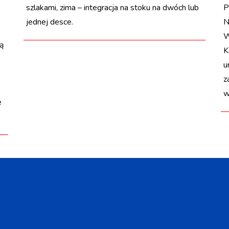
szlakami, zima – integracja na stoku na dwóch lub
P
jednej desce.
N
W
ą
K
u
z
w
e