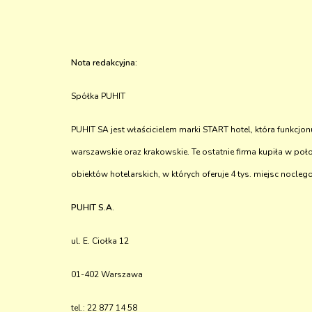
Nota redakcyjna:
Spółka PUHIT
PUHIT SA jest właścicielem marki START hotel, która funkcjonu
warszawskie oraz krakowskie. Te ostatnie firma kupiła w po
obiektów hotelarskich, w których oferuje 4 tys. miejsc noc
PUHIT S.A.
ul. E. Ciołka 12
01-402 Warszawa
tel.: 22 877 14 58