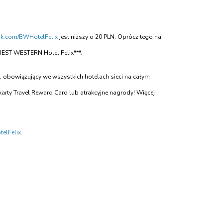
k.com/BWHotelFelix
jest niższy o 20 PLN. Oprócz tego na
BEST WESTERN Hotel Felix***.
 obowiązujący we wszystkich hotelach sieci na całym
rty Travel Reward Card lub atrakcyjne nagrody! Więcej
elFelix
.