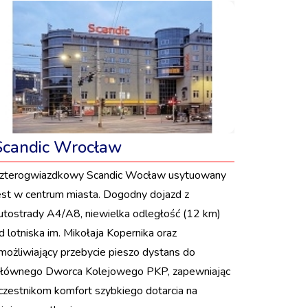
Scandic Wrocław
zterogwiazdkowy Scandic Wocław usytuowany
est w centrum miasta. Dogodny dojazd z
utostrady A4/A8, niewielka odległość (12 km)
d lotniska im. Mikołaja Kopernika oraz
możliwiający przebycie pieszo dystans do
łównego Dworca Kolejowego PKP, zapewniając
czestnikom komfort szybkiego dotarcia na