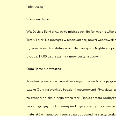
i pietruszką.
Scena na Barce
Właściciele Barki chcą, by to miejsce pełniło funkcję nie tylk
Teatru Lalek. Na początek w repertuarze tej nowej wrocławski
oglądać w każda ostatnią niedzielę miesiąca. – Najbliższe pr
o godz. 17:00, zapraszamy – mówi Justyna Ludwin.
Odra Barce nie straszna
Konstrukcja restauracji umożliwia wygodne wejście na jej gó
szlaku Odry, na przykład łodziami motorowymi. Pływającą r
zależności od aktualnego stanu rzeki. Barka została podłą
kablem grzejnym. – Czuwamy nad najwyższym poziomem bezpie
materiałów niepalnych i posiadają odpowiednie atesty. Licz