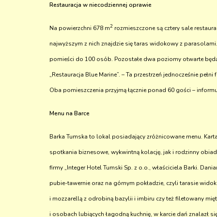
Restauracja w niecodziennej oprawie
2
Na powierzchni 678 m
rozmieszczone są cztery sale restaura
najwyższym z nich znajdzie się taras widokowy z parasolami
pomieści do 100 osób. Pozostałe dwa poziomy otwarte będą 
„Restauracja Blue Marine”. – Ta przestrzeń jednocześnie pełni
Oba pomieszczenia przyjmą łącznie ponad 60 gości – informuj
Menu na Barce
Barka Tumska to lokal posiadający zróżnicowane menu. Ka
spotkania biznesowe, wykwintną kolację, jak i rodzinny ob
firmy „Integer Hotel Tumski Sp. z o.o., właściciela Barki. Da
pubie-tawernie oraz na górnym pokładzie, czyli tarasie wi
i mozzarellą z odrobiną bazylii i imbiru czy też filetowany 
i osobach lubiących łagodną kuchnię, w karcie dań znalazł s