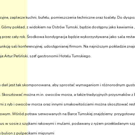
cyjne, zaplecze kuchni, bufetu, pomieszczenia techniczne oraz toalety. Do dyspo
. Górny pokład, z widokiem na Ostrów Tumski, będzie dostępny jako kawiarnia 
przez cały rok. Środkowa kondygnacja będzie wykorzystywana jako sala restaur
 funkcję sali konferencyjnej, udostępnianej firmom. Na najniższym pokładzie zna
e Artur Perliński, szef gastronomii Hotelu Tumskiego.
rta dań jest tak skomponowana, aby sprostać wymaganiom i różnorodnym gus
iad. Skosztować można m.in. owoców morza, a także tradycyjnych przysmaków z
niami z ryb i owoców morza oraz innymi smakowitościami można skosztować restaur
dokowym. Wśród potraw serwowanych na Barce Tumskiej znajdziemy: przygotowy
miętus w sosie z szyjkami rakowymi i mulami, podawany z ryżem przekładanym szp
ię bulion z pulpecikami mięsnymi