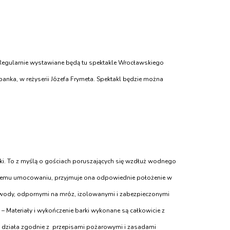
ych. Regularnie wystawiane będą tu spektakle Wrocławskiego
rbanka, w reżyserii Józefa Frymeta. Spektakl będzie można
eki. To z myślą o gościach poruszających się wzdłuż wodnego
alnemu umocowaniu, przyjmuje ona odpowiednie położenie w
 wody, odpornymi na mróz, izolowanymi i zabezpieczonymi
Materiały i wykończenie barki wykonane są całkowicie z
ko działa zgodnie z przepisami pożarowymi i zasadami