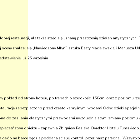
o dobrej restauracji, ale także stało się uznaną przestrzenią działań artystyczn
ej sceny znalazł się „Nawiedzony Młyn”, sztuka Beaty Maciejewskiej i Mariusza U
zedstawienie już 25 września
rny pokład od strony hotelu, po trapach o szerokości 150cm, oraz z poziomu rz
estaurację zabezpieczono przed często kapryśnymi wodami Odry: dzięki specj
czona do zasilania elastycznymi przewodami uwzględniającymi zmiany poziomu
czeństwa obiektu – zapewnia Zbigniew Pasieka, Dyrektor Hotelu Tumskiego. – 
ba osób na barce będzie poddana ścisłej kontroli przez nasz personel. Wszyst