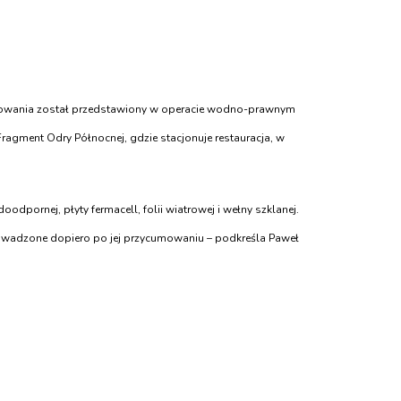
mowania został przedstawiony w operacie wodno-prawnym
Fragment Odry Północnej, gdzie stacjonuje restauracja, w
pornej, płyty fermacell, folii wiatrowej i wełny szklanej.
prowadzone dopiero po jej przycumowaniu – podkreśla Paweł