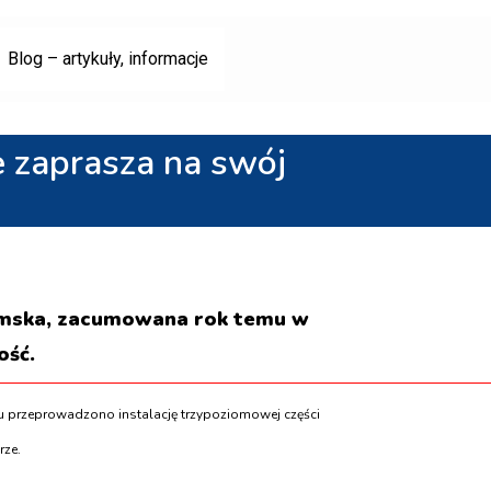
Blog – artykuły, informacje
 zaprasza na swój
Tumska, zacumowana rok temu w
ość.
u przeprowadzono instalację trzypoziomowej części
rze.