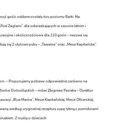
zycji gości oddane zostały trzy poziomy Barki. Na
„Pod Żaglami” dla odwiedzających w sezonie letnim i
acyjna i okolicznościowa dla 110 gości – nazywa się
jdują się 2 stylowe puby – „Tawerna” oraz „Mesa Kapitańska”.
tom. – Proponujemy potrawy odpowiednie zarówno na
 Borów Dolnośląskich – mówi Zbigniew Pasieka – Dyrektor
acji „Blue Marine”, Mesie Kapitańskiej, Mesie Oficerskiej,
waną według oryginalnej receptury zupę rybną z pomidorami
inakiem. Z myślą o dzieciach