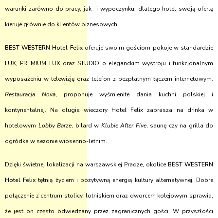
warunki zarówno do pracy, jak i wypoczynku, dlatego hotel swoją ofertę
kieruje głównie do klientów biznesowych.
BEST WESTERN Hotel Felix
oferuje swoim gościom pokoje w standardzie
LUX, PREMIUM LUX oraz STUDIO o eleganckim wystroju i funkcjonalnym
wyposażeniu w telewizję oraz telefon z bezpłatnym łączem internetowym.
Restauracja
Nova
, proponuje wyśmienite dania kuchni polskiej i
kontynentalnej. Na długie wieczory Hotel Felix zaprasza na drinka w
hotelowym
Lobby Barze
, bilard w
Klubie
After Five
, saunę czy na grilla do
ogródka w sezonie wiosenno-letnim.
Dzięki świetnej lokalizacji na warszawskiej Pradze, okolice
BEST WESTERN
Hotel Felix
tętnią życiem i pozytywną energią kultury alternatywnej. Dobre
połączenie z centrum stolicy, lotniskiem oraz dworcem kolejowym sprawia,
że jest on często odwiedzany przez zagranicznych gości. W przyszłości