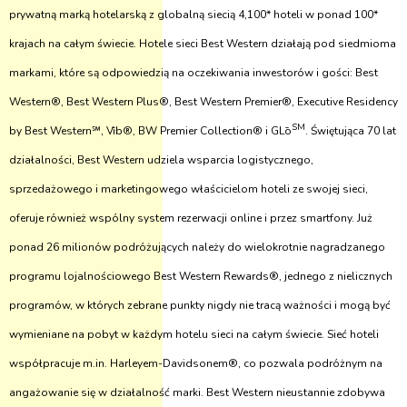
prywatną marką hotelarską z globalną siecią 4,100* hoteli w ponad 100*
krajach na całym świecie. Hotele sieci Best Western działają pod siedmioma
markami, które są odpowiedzią na oczekiwania inwestorów i gości: Best
Western®, Best Western Plus®, Best Western Premier®, Executive Residency
SM
by Best Western℠, Vīb®, BW Premier Collection® i GLō
. Świętująca 70 lat
działalności, Best Western udziela wsparcia logistycznego,
sprzedażowego i marketingowego właścicielom hoteli ze swojej sieci,
oferuje również wspólny system rezerwacji online i przez smartfony. Już
ponad 26 milionów podróżujących należy do wielokrotnie nagradzanego
programu lojalnościowego Best Western Rewards®, jednego z nielicznych
programów, w których zebrane punkty nigdy nie tracą ważności i mogą być
wymieniane na pobyt w każdym hotelu sieci na całym świecie. Sieć hoteli
współpracuje m.in. Harleyem-Davidsonem®, co pozwala podróżnym na
angażowanie się w działalność marki. Best Western nieustannie zdobywa