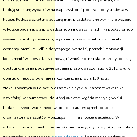
lojalność gości, a przede wszystkim na zwiększenie aktywności, które
budują strukturę wydatków na etapie wyboru i podczas pobytu klienta w
hotelu. Podczas szkolenia zostaną m.in. przedstawione wyniki pierwszego
w Polsce badania, przeprowadzonego innowacyjną techniką pogłębionego
wywiadu strukturyzowanego, wykonanego w podziale na segmenty:
economy, premium i VIP, a dotyczącego wartości, potrzeb i motywacji
konsumentów. Prowadzący omówią również mocne i słabe strony polskiej
obsługi klienta na podstawie badania przeprowadzonego w 2012 roku w
oparciu o metodologię Tajemniczy Klient, na próbie 150 hoteli
zlokalizowanych w Polsce. Nie zabraknie dyskusji na temat wskaźnika
satysfakcji konsumentów, do której punktem wyjścia staną się wyniki
badania przeprowadzonego w oparciu o autorską metodologię
organizatora warsztatów – bazującą m.in. na
shopper marketingu
. W
szkoleniu można uczestniczyć bezpłatnie, należy jedynie wypełnić formularz