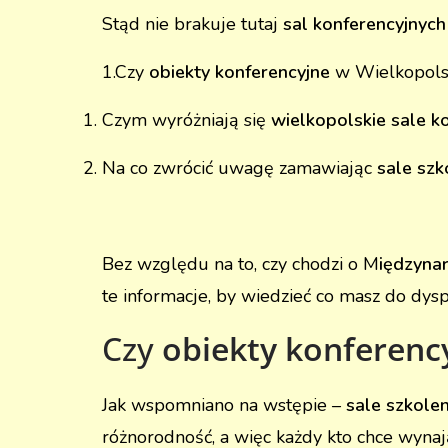
Stąd nie brakuje tutaj
sal konferencyjnyc
1.Czy
obiekty konferencyjne
w Wielkopols
Czym wyróżniają się
wielkopolskie sale k
Na co zwrócić uwagę zamawiając
sale sz
Bez względu na to, czy chodzi o M
iędzyna
te informacje, by wiedzieć co masz do dyspo
Czy
obiekty konferenc
Jak wspomniano na wstępie –
sale szkol
różnorodność, a więc każdy kto chce wyna