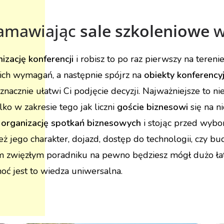
zamawiając
sale szkoleniowe
w
izację konferencji
i robisz to po raz pierwszy na tereni
oich wymagań, a następnie spójrz na
obiekty konferenc
acznie ułatwi Ci podjęcie decyzji. Najważniejsze to ni
ylko w zakresie tego jak liczni
goście biznesowi
się na n
a
organizację spotkań biznesowych
i stojąc przed wybo
ż jego charakter, dojazd, dostęp do technologii, czy bud
 zwięzłym poradniku na pewno będziesz mógł dużo łatw
oć jest to wiedza uniwersalna.