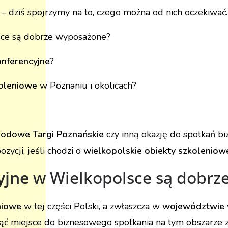
h
– dziś spojrzymy na to, czego można od nich oczekiwać.
ce są dobrze wyposażone?
onferencyjne
?
koleniowe
w Poznaniu i okolicach?
rodowe Targi Poznańskie
czy inną okazję do spotkań b
zycji, jeśli chodzi o
wielkopolskie obiekty szkoleniow
yjne
w Wielkopolsce są dobrz
eniowe
w tej części Polski, a zwłaszcza w
województwie 
jąć miejsce do biznesowego spotkania na tym obszarze