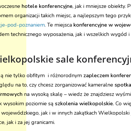
owoczesne
hotele konferencyjne
, jak i mniejsze obiekty.
mem organizacji takich miejsc, a najlepszym tego przy
encje-pod-poznaniem
. Te miejsca
konferencyjne w woje
m technicznego wyposażenia, jak i wszelkich wygód i 
ielkopolskie sale konferency
ją nie tylko obfitym i różnorodnym
zapleczem konfere
ględu na to, czy chcesz zorganizować kameralne
spotka
firmowych
na wysoką skalę – wiedz że znajdziesz wyśmie
jak wysokim poziomie są
szkolenia wielkopolskie.
Co wię
 wojewódzkiego, jak i w innych zakątkach Wielkopolski 
 jak i za jej granicami.