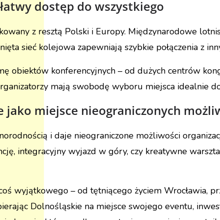
– łatwy dostęp do wszystkiego
kowany z resztą Polski i Europy. Międzynarodowe lotni
inięta sieć kolejowa zapewniają szybkie połączenia z inn
gamę obiektów konferencyjnych – od dużych centrów ko
 organizatorzy mają swobodę wyboru miejsca idealnie 
 jako miejsce nieograniczonych możli
żnorodnością i daje nieograniczone możliwości organizac
cję, integracyjny wyjazd w góry, czy kreatywne warsztat
 coś wyjątkowego – od tętniącego życiem Wrocławia, prz
ierając Dolnośląskie na miejsce swojego eventu, inwest