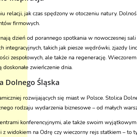
iu relacji, jak czas spędzony w otoczeniu natury. Dolno
entów firmowych.
ynają dzień od porannego spotkania w nowoczesnej sali
ch integracyjnych, takich jak piesze wędrówki, zjazdy l
ności zespołowych, ale także na regenerację. Wieczorem 
 doskonałe zwieńczenie dnia.
ca Dolnego Śląska
amiczniej rozwijających się miast w Polsce. Stolica Dol
różnego rodzaju wydarzenia biznesowe – od małych war
 centrami konferencyjnymi, ale także swoim wyjątkowy
ji z widokiem na Odrę czy wieczorny rejs statkiem – to t