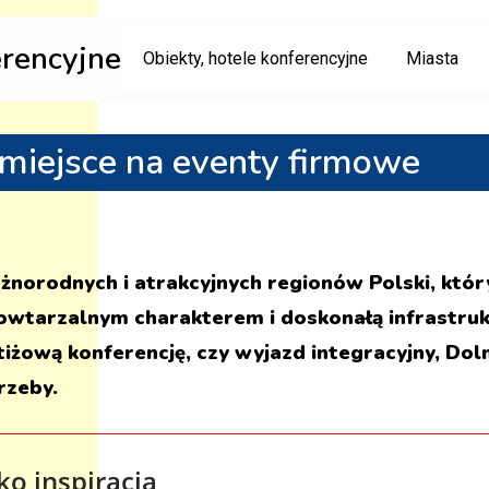
erencyjne
Obiekty, hotele konferencyjne
Miasta
 miejsce na eventy firmowe
różnorodnych i atrakcyjnych regionów Polski, kt
owtarzalnym charakterem i doskonałą infrastrukt
iżową konferencję, czy wyjazd integracyjny, Doln
rzeby.
ko inspiracja