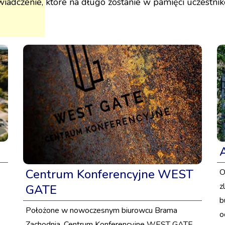
wiadczenie, które na długo zostanie w pamięci uczestni
Centrum Konferencyjne WEST
O
z
GATE
b
Położone w nowoczesnym biurowcu Brama
o
Zachodnia, Centrum Konferencyjne WEST GATE