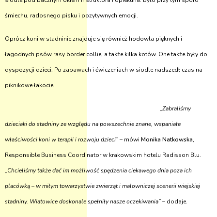
siodle pod bacznym okiem instruktora i opiekuna. Było przy tym sporo
śmiechu, radosnego pisku i pozytywnych emocji.
Oprócz koni w stadninie znajduje się również hodowla pięknych i
łagodnych psów rasy border collie, a także kilka kotów. One także były do
dyspozycji dzieci. Po zabawach i ćwiczeniach w siodle nadszedł czas na
piknikowe łakocie.
„Zabraliśmy
dzieciaki do stadniny ze względu na powszechnie znane, wspaniałe
właściwości koni w terapii i rozwoju dzieci”
– mówi
Monika Natkowska
,
Responsible Business Coordinator w krakowskim hotelu Radisson Blu.
„Chcieliśmy także dać im możliwość spędzenia ciekawego dnia poza ich
placówką – w miłym towarzystwie zwierząt i malowniczej scenerii wiejskiej
stadniny. Wiatowice doskonale spełniły nasze oczekiwania”
– dodaje.