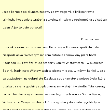
Jazda konno z opiekunem, zabawy ze zwierzętami, piknik na trawie,
uśmiechy i wspaniałe wrażenia z wycieczki – tak w skrócie można opisać ten
dzień. A jak to było po kolei?
Kilka dni temu
dzieciaki z domu dziecka im. Jana Brzechwy w Krakowie spotkała miła
niespodzianka. Wczesnym rankiem autobus zamówiony przez hotel
Radisson Blu zawiózł ich do stadniny koni w Wiatowicach – w okolicach
Bochni. Stadnina w Wiatowicach to piękne miejsce, w którym konie i ludzie
są przyjaciółmi na dobre i złe. Dzielą ze sobą kawałek swojego życia, które
przekłada się na godziny spędzone razem w stajni i w siodle. Tutaj czekały
na nich bardzo przyjaźnie nastawione, łagodnych konie – Solina, Rysiu,
Ventus i inne. Wszystkie dzieci, które przyjechały do stadniny jeździły w