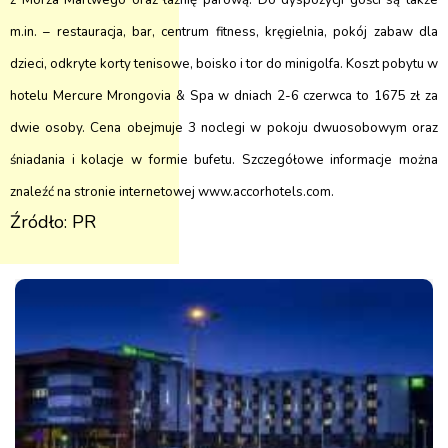
z Morza Martwego oraz łaźnię parową. Do dyspozycji gości są także
m.in. – restauracja, bar, centrum fitness, kręgielnia, pokój zabaw dla
dzieci, odkryte korty tenisowe, boisko i tor do minigolfa. Koszt pobytu w
hotelu Mercure Mrongovia & Spa w dniach 2-6 czerwca to 1675 zł za
dwie osoby. Cena obejmuje 3 noclegi w pokoju dwuosobowym oraz
śniadania i kolacje w formie bufetu. Szczegółowe informacje można
znaleźć na stronie internetowej
www.accorhotels.com
.
Źródło: PR