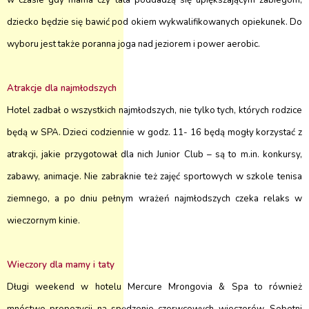
w czasie gdy mama czy tata poddadzą się upiększającym zabiegom,
dziecko będzie się bawić pod okiem wykwalifikowanych opiekunek. Do
wyboru jest także poranna joga nad jeziorem i power aerobic.
Atrakcje dla najmłodszych
Hotel zadbał o wszystkich najmłodszych, nie tylko tych, których rodzice
będą w SPA. Dzieci codziennie w godz. 11- 16 będą mogły korzystać z
atrakcji, jakie przygotował dla nich Junior Club – są to m.in. konkursy,
zabawy, animacje. Nie zabraknie też zajęć sportowych w szkole tenisa
ziemnego, a po dniu pełnym wrażeń najmłodszych czeka relaks w
wieczornym kinie.
Wieczory dla mamy i taty
Długi weekend w hotelu Mercure Mrongovia & Spa to również