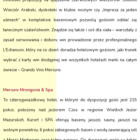
mnóstwo propozycji na spędzenie czerwcowych wieczorów. Sobotni
Wieczór Arabski, dyskoteki w klubie nocnym czy „Impreza za jeden
uśmiech” w kompleksie basenowym pozwolą gościom oddać się
tanecznym szaleństwom. Znajdzie się także i coś dla ciała – warsztaty z
zasad serwowania i doboru win prowadzone przez profesjonalnego
L’Echanson, który na co dzień doradza hotelowym gościom, jaki trunek
wybrać z karty win dostępnej we wszystkich hotelach marki na całym
świecie – Grands Vins Mercure.
Mercure Mrongovia & Spa
To czterogwiazdkowy hotel, w którym do dyspozycji gości jest 215
pokoi, położony nad jeziorem Czos w regionie Wielkich Jezior
Mazurskich. Kurort i SPA oferują baseny, jacuzzi, sauny, jacuzzi na
wolnym powietrzu, 6 pokoi zabiegowych, basen z wodą zawierającą sól