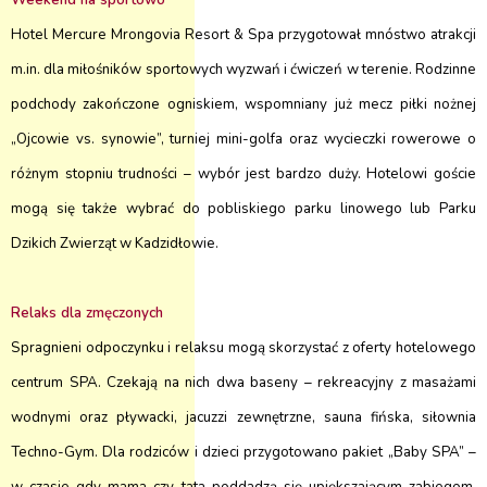
Weekend na sportowo
Hotel Mercure Mrongovia Resort & Spa przygotował mnóstwo atrakcji
m.in. dla miłośników sportowych wyzwań i ćwiczeń w terenie. Rodzinne
podchody zakończone ogniskiem, wspomniany już mecz piłki nożnej
„Ojcowie vs. synowie”, turniej mini-golfa oraz wycieczki rowerowe o
różnym stopniu trudności – wybór jest bardzo duży. Hotelowi goście
mogą się także wybrać do pobliskiego parku linowego lub Parku
Dzikich Zwierząt w Kadzidłowie.
Relaks dla zmęczonych
Spragnieni odpoczynku i relaksu mogą skorzystać z oferty hotelowego
centrum SPA. Czekają na nich dwa baseny – rekreacyjny z masażami
wodnymi oraz pływacki, jacuzzi zewnętrzne, sauna fińska, siłownia
Techno-Gym. Dla rodziców i dzieci przygotowano pakiet „Baby SPA” –