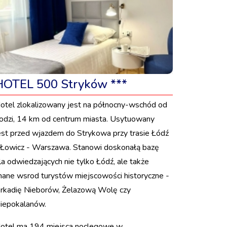
HOTEL 500 Stryków ***
otel zlokalizowany jest na północny-wschód od
odzi, 14 km od centrum miasta. Usytuowany
est przed wjazdem do Strykowa przy trasie Łódź
 Łowicz - Warszawa. Stanowi doskonałą bazę
la odwiedzających nie tylko Łódź, ale także
nane wsrod turystów miejscowości historyczne -
rkadię Nieborów, Żelazową Wolę czy
iepokalanów.
otel ma 194 miejsca noclegowe w