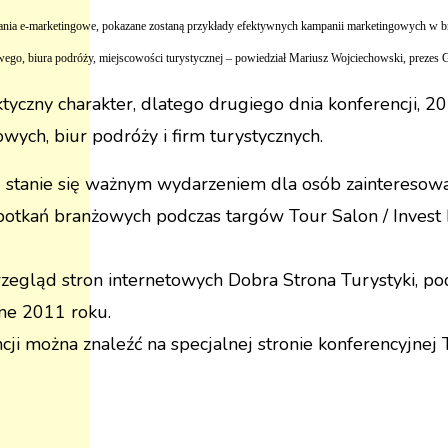
dania e-marketingowe, pokazane zostaną przykłady efektywnych kampanii marketingowych w br
ego, biura podróży, miejscowości turystycznej – powiedział Mariusz Wojciechowski, prezes G
tyczny charakter, dlatego drugiego dnia konferencji, 2
wych, biur podróży i firm turystycznych.
.0 stanie się ważnym wydarzeniem dla osób zainteresow
potkań branżowych podczas targów Tour Salon / Invest
zegląd stron internetowych Dobra Strona Turystyki, po
zne 2011 roku.
ji można znaleźć na specjalnej stronie konferencyjnej T