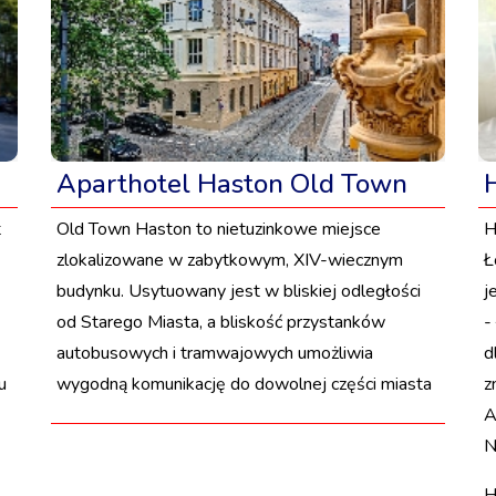
Aparthotel Haston Old Town
t
Old Town Haston to nietuzinkowe miejsce
H
zlokalizowane w zabytkowym, XIV-wiecznym
Ł
budynku. Usytuowany jest w bliskiej odległości
j
od Starego Miasta, a bliskość przystanków
-
autobusowych i tramwajowych umożliwia
d
u
wygodną komunikację do dowolnej części miasta
z
A
N
H