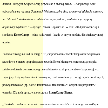
ludziom, chcącym związać swoją przyszłość z branżą MICE. „Konferencje będą
odbywać się na różnych Uczelniach Wyższych, które chcą promować edukację eventową
wśród swoich studentów oraz ułatwić im w przyszłości, znalezienie pracy przy
organizacji wydarzeń.” – opisuje Dorota
Rogozińska. W roku 2013 planowane są 4
spotkania
EventCamp
– jedno na kwartał – każde w innym mieście, dla słuchaczy innej
uczelni.
Ponadto z uwagi na fakt, iż misją SBE jest podnoszenie kwalifikacji osób związanych
zawodowo z branżą i popularyzacja zawodu Event Managera, opracowując projekt,
założono dotarcie do szerszego grona odbiorców, czyli pracowników korporacyjnych
zajmujących się wydarzeniami firmowymi, osób zatrudnionych w agencjach eventowych,
podwykonawców (np. hotele, multimedia), freelancerów i wszystkich pasjonatów
eventów. Dla nich opracowano program
EventCamp Biznes
.
„
Chodziło o wzbudzenie zainteresowania również wśród event managerów o długim