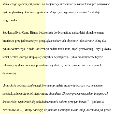
stażu, czego efektem jest pomysł na konferencje biznesowe,
w ramach których poruszane
będą najbardziej aktualne zagadnienia dotyczące organizacji eventów.”
– dodaje
Rogozińska
.
Spotkania EventCamp Biznes będą okazją do dyskusji na najbardziej aktualne tematy
branżowe przy jednoczesnym przeglądzie ciekawych obiektów i dostawców usług dla
rynku eventowego. Każda konferencja będzie miała inną „myśl przewodnią”, czyli główny
temat, wokół którego skupią się wszystkie wystąpienia. Tylko od odbiorców będzie
zależało, czy dana prelekcja pozostanie wykładem, czy też przekształci się w panel
dyskusyjny.
„
Interakcja podczas konferencji Eventcamp będzie stanowiła bardzo ważny element
spotkań, które mają mieć nieformalny charakter. Chcemy przede wszystkim integrować
środowisko, wymieniać się doświadczeniami i dobrze przy tym bawić.”
– podkreśla
Nowakowska – „
Mamy nadzieję, że formuła i tematyka EventCamp, doceniona już przez