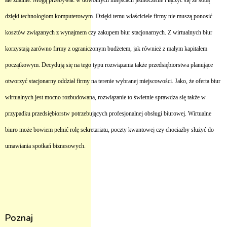
ale zdalnie. Mogą przebywać w dowolnych miejscach jednoczenie i łączyć się ze sobą
dzięki technologiom komputerowym. Dzięki temu właściciele firmy nie muszą ponosić
kosztów związanych z wynajmem czy zakupem biur stacjonarnych. Z wirtualnych biur
korzystają zarówno firmy z ograniczonym budżetem, jak również z małym kapitałem
początkowym. Decydują się na tego typu rozwiązania także przedsiębiorstwa planujące
otworzyć stacjonarny oddział firmy na terenie wybranej miejscowości. Jako, że oferta biur
wirtualnych jest mocno rozbudowana, rozwiązanie to świetnie sprawdza się także w
przypadku przedsiębiorstw potrzebujących profesjonalnej obsługi biurowej. Wirtualne
biuro może bowiem pełnić rolę sekretariatu, poczty kwantowej czy chociażby służyć do
umawiania spotkań biznesowych.
Poznaj