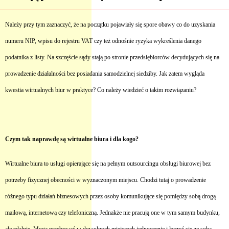
Należy przy tym zaznaczyć, że na początku pojawiały się spore obawy co do uzyskania
numeru NIP, wpisu do rejestru VAT czy też odnośnie ryzyka wykreślenia danego
podatnika z listy. Na szczęście sądy stają po stronie przedsiębiorców decydujących się na
prowadzenie działalności bez posiadania samodzielnej siedziby. Jak zatem wygląda
kwestia wirtualnych biur w praktyce? Co należy wiedzieć o takim rozwiązaniu?
Czym tak naprawdę są wirtualne biura i dla kogo?
Wirtualne biura to usługi opierające się na pełnym outsourcingu obsługi biurowej bez
potrzeby fizycznej obecności w wyznaczonym miejscu. Chodzi tutaj o prowadzenie
różnego typu działań biznesowych przez osoby komunikujące się pomiędzy sobą drogą
mailową, internetową czy telefoniczną. Jednakże nie pracują one w tym samym budynku,