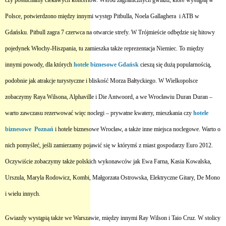
czy posłuchamy ciekawych koncertów. Wśród zagranicznych gwiazd, które wystąpią w
Polsce, potwierdzono między innymi występ Pitbulla,
Noela Gallaghera
i ATB w
Gdańsku. Pitbull zagra 7 czerwca na otwarcie strefy. W Trójmieście odbędzie się hitowy
pojedynek Włochy-Hiszpania,
tu zamieszka także
reprezentacja Niemiec. To między
innymi powody, dla których
hotele biznesowe Gdańsk
cieszą się dużą popularnością,
podobnie jak atrakcje turystyczne i bliskość Morza Bałtyckiego. W Wielkopolsce
zobaczymy Raya Wilsona,
Alphaville i Die Antwoord, a we Wrocławiu Duran Duran –
warto zawczasu rezerwować więc noclegi – prywatne kwatery, mieszkania czy
hotele
biznesowe Poznań
i
hotele biznesowe Wrocław
, a także inne miejsca noclegowe. Warto o
nich pomyśleć, jeśli zamierzamy pojawić się w którymś z miast gospodarzy Euro 2012.
Oczywiście zobaczymy także polskich wykonawców jak Ewa Farna, Kasia Kowalska,
Urszula, Maryla Rodowicz, Kombi, Małgorzata Ostrowska, Elektryczne Gitary, De Mono
i wielu innych.
Gwiazdy wystąpią także we Warszawie, między innymi Ray Wilson i Taio Cruz. W stolicy