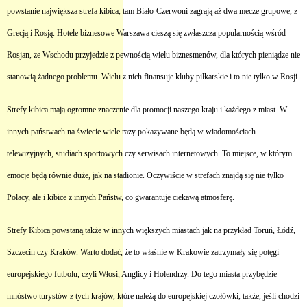
powstanie największa strefa kibica, tam Biało-Czerwoni zagrają aż dwa mecze grupowe, z
Grecją i Rosją.
Hotele biznesowe Warszawa
cieszą się zwłaszcza popularnością wśród
Rosjan, ze Wschodu przyjedzie z pewnością wielu biznesmenów, dla których pieniądze nie
stanowią żadnego problemu. Wielu z nich finansuje kluby piłkarskie i to nie tylko w Rosji.
Strefy kibica mają ogromne znaczenie dla promocji naszego kraju i każdego z miast. W
innych państwach na świecie wiele razy pokazywane będą w wiadomościach
telewizyjnych, studiach sportowych czy serwisach internetowych. To miejsce, w którym
emocje będą równie duże, jak na stadionie. Oczywiście w strefach znajdą się nie tylko
Polacy, ale i kibice z innych Państw, co gwarantuje ciekawą atmosferę.
Strefy Kibica powstaną także w innych większych miastach jak na przykład Toruń, Łódź,
Szczecin czy Kraków. Warto dodać, że to właśnie w Krakowie zatrzymały się potęgi
europejskiego futbolu, czyli Włosi, Anglicy i Holendrzy. Do tego miasta przybędzie
mnóstwo turystów z tych krajów, które należą do europejskiej czołówki, także, jeśli chodzi