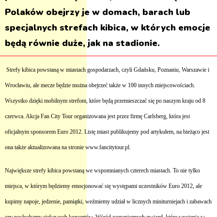
Polaków obejrzy je w domach, barach lub
specjalnych strefach kibica, w których emocje
będą równie duże, jak na stadionie.
Strefy kibica powstaną w miastach gospodarzach, czyli Gdańsku, Poznaniu, Warszawie i
Wrocławiu, ale mecze będzie można obejrzeć także w 100 innych miejscowościach.
Wszystko dzięki mobilnym strefom, które będą przemieszczać się po naszym kraju od 8
czerwca. Akcja Fan City Tour organizowana jest przez firmę Carlsberg, która jest
oficjalnym sponsorem Euro 2012. Listę miast publikujemy pod artykułem, na bieżąco jest
ona także aktualizowana na stronie
www.fancitytour.pl.
Największe strefy kibica powstaną we wspomnianych czterech miastach. To nie tylko
miejsca, w którym będziemy emocjonować się występami uczestników Euro 2012, ale
kupimy napoje, jedzenie, pamiątki, weźmiemy udział w licznych miniturniejach i zabawach