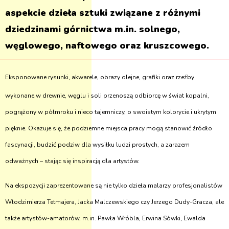
aspekcie dzieła sztuki związane z różnymi
dziedzinami górnictwa m.in. solnego,
węglowego, naftowego oraz kruszcowego.
Eksponowane rysunki, akwarele, obrazy olejne, grafiki oraz rzeźby
wykonane w drewnie, węglu i soli przenoszą odbiorcę w świat kopalni,
pogrążony w półmroku i nieco tajemniczy, o swoistym kolorycie i ukrytym
pięknie. Okazuje się, że podziemne miejsca pracy mogą stanowić źródło
fascynacji, budzić podziw dla wysiłku ludzi prostych, a zarazem
odważnych – stając się inspiracją dla artystów.
Na ekspozycji zaprezentowane są nie tylko dzieła malarzy profesjonalistów
Włodzimierza Tetmajera, Jacka Malczewskiego czy Jerzego Dudy-Gracza, ale
także artystów-amatorów, m.in. Pawła Wróbla, Erwina Sówki, Ewalda