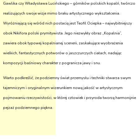
Gawlika czy Władysława Lucińskiego – górników polskich kopalń, twórczo
realizujących swoje wizje mimo braku artystycznego wykształcenia.
Wyróżniającą się wśród nich postacią jest Teofil Ociepka – najwybitniejszy
obok Nikifora polski prymitywista. Jego niezwykły obraz „Kopalnia”
,
zawiera obok typowej kopalnianej scenerii, zaskakujące wyobrażenia
wielkich, fantastycznych potworów o jaszczurczych ciałach, nadając
kompozycji baśniowy charakter z pogranicza jawy i snu.
Warto podkreślić, że podziemny świat przemysłu i techniki stwarza swym
tajemniczym i oryginalnym wizerunkiem nową jakość w artystycznym
pojmowaniu rzeczywistości, w której człowiek i przyroda tworzą harmonijnie
pejzaż podziemnego piękna.