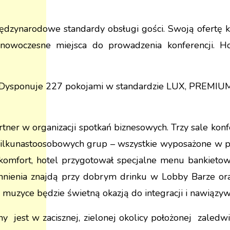
dzynarodowe standardy obsługi gości. Swoją ofertę k
owoczesne miejsca do prowadzenia konferencji. H
ci. Dysponuje 227 pokojami w standardzie LUX, PREMI
artner w organizacji spotkań biznesowych. Trzy sale ko
 kilkunastoosobowych grup – wszystkie wyposażone w pr
o komfort, hotel przygotował specjalne menu bankieto
chnienia znajdą przy dobrym drinku w Lobby Barze or
i muzyce będzie świetną okazją do integracji i nawiązy
y jest w zacisznej, zielonej okolicy położonej zaled