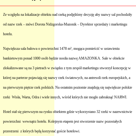
Ze względu na lokalizacje obiektu nad rzeką podjęliśmy decyzję aby nazwy sal pochodziły
od nazw rzek – mówi Dorota Nidzgorska-Mazonik – Dyrektor sprzedaży i marketingu
hotelu.
Największa sala balowa o powierzchni 1478 m², mogąca pomieścić w ustawieniu
bankietowym ponad 1000 osób będzie nosiła nazwę AMAZONKA. Sale w obiekcie
zlokalizowane są na 3 pietrach w związku z tym zespół marketingu stworzył koncepcję w
której na parterze pojawiają się nazwy rzek światowych, na antresoli rzek europejskich, a
na pierwszym piętrze rzek polskich. Na ostatnim poziomie znajdują się największe polskie
rzeki Wisła, Warta, Odra i wiele innych, wśród których nie mogło zabraknąć NARWI.
Hotel stał się pierwszym na rynku obiektem gdzie wykorzystano 32 rzeki w nazewnictwie
powierzchni wewnątrz hotelu. Kolejnym etapem jest stworzenie nazw pozostałych
przestrzeni z których będą korzystać goście hotelowi.