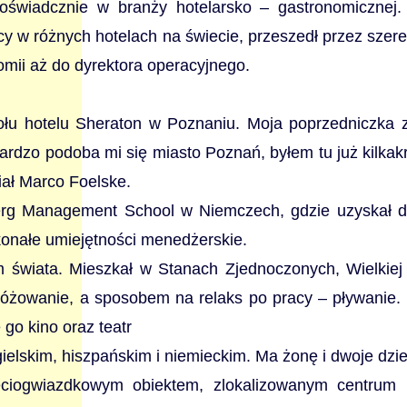
świadcznie w branży hotelarsko – gastronomicznej.
cy w różnych hotelach na świecie, przeszedł przez szere
omii aż do dyrektora operacyjnego.
łu hotelu Sheraton w Poznaniu. Moja poprzedniczka zb
ardzo podoba mi się miasto Poznań, byłem tu już kilkak
iał Marco Foelske.
berg Management School w Niemczech, gdzie uzyskał 
skonałe umiejętności menedżerskie.
 świata. Mieszkał w Stanach Zjednoczonych, Wielkiej Br
różowanie, a sposobem na relaks po pracy – pływanie.
 go kino oraz teatr
gielskim, hiszpańskim i niemieckim. Ma żonę i dwoje dzie
ęciogwiazdkowym obiektem, zlokalizowanym centrum