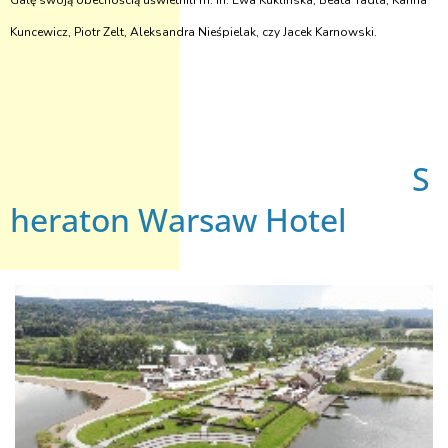
Galę swoją obecnością uświetnili m. in. Ewa Kuklińska, Beata Tadla, Karina
Kuncewicz, Piotr Zelt, Aleksandra Nieśpielak, czy Jacek Karnowski.
S
heraton Warsaw Hotel