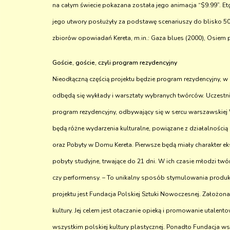
na całym świecie pokazana została jego animacja “$9.99”. Etga
jego utwory posłużyły za podstawę scenariuszy do blisko 50 
zbiorów opowiadań Kereta, m.in.: Gaza blues (2000), Osiem pr
Goście, goście, czyli program rezydencyjny
Nieodłączną częścią projektu będzie program rezydencyjny, w
odbędą się wykłady i warsztaty wybranych twórców. Uczestnic
program rezydencyjny, odbywający się w sercu warszawskiej 
będą różne wydarzenia kulturalne, powiązane z działalnością
oraz Pobyty w Domu Kereta. Pierwsze będą miały charakter eks
pobyty studyjne, trwające do 21 dni. W ich czasie młodzi tw
czy performensy. – To unikalny sposób stymulowania produkcj
projektu jest Fundacja Polskiej Sztuki Nowoczesnej. Założona
kultury. Jej celem jest otaczanie opieką i promowanie utalen
wszystkim polskiej kultury plastycznej. Ponadto Fundacja 