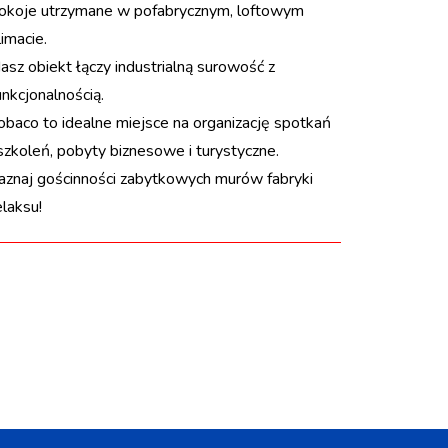
okoje utrzymane w pofabrycznym, loftowym
limacie.
asz obiekt łączy industrialną surowość z
unkcjonalnością.
obaco to idealne miejsce na organizację spotkań
 szkoleń, pobyty biznesowe i turystyczne.
aznaj gościnności zabytkowych murów fabryki
elaksu!