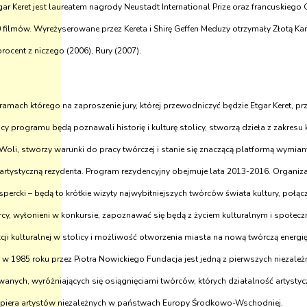
r Keret jest laureatem nagrody Neustadt International Prize oraz francuskiego Or
filmów. Wyreżyserowane przez Kereta i Shirę Geffen Meduzy otrzymały Złotą Ka
ocent z niczego (2006), Rury (2007).
 ramach którego na zaproszenie jury, której przewodniczyć będzie Etgar Keret, 
y programu będą poznawali historię i kulturę stolicy, stworzą dzieła z zakre
Woli, stworzy warunki do pracy twórczej i stanie się znaczącą platformą wymia
 artystyczną rezydenta. Program rezydencyjny obejmuje lata 2013-2016. Organiz
percki – będą to krótkie wizyty najwybitniejszych twórców świata kultury, połą
órcy, wyłonieni w konkursie, zapoznawać się będą z życiem kulturalnym i społe
i kulturalnej w stolicy i możliwość otworzenia miasta na nową twórczą energi
 w 1985 roku przez Piotra Nowickiego Fundacja jest jedną z pierwszych niezależn
towanych, wyróżniających się osiągnięciami twórców, których działalność artysty
wspiera artystów niezależnych w państwach Europy Środkowo-Wschodniej.