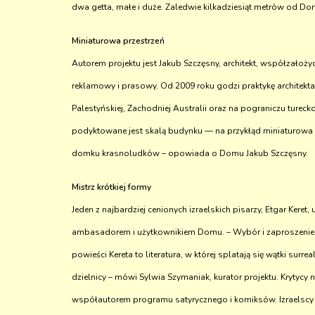
dwa getta, małe i duże. Zaledwie kilkadziesiąt metrów od Do
Miniaturowa przestrzeń
Autorem projektu jest Jakub Szczęsny, architekt, współzałoży
reklamowy i prasowy. Od 2009 roku godzi praktykę architekta
Palestyńskiej, Zachodniej Australii oraz na pograniczu ture
podyktowane jest skalą budynku — na przykłąd miniaturowa l
domku krasnoludków – opowiada o Domu Jakub Szczęsny.
Mistrz krótkiej formy
Jeden z najbardziej cenionych izraelskich pisarzy, Etgar Kere
ambasadorem i użytkownikiem Domu. – Wybór i zaproszenie E
powieści Kereta to literatura, w której splatają się wątki surre
dzielnicy – mówi Sylwia Szymaniak, kurator projektu. Krytycy
współautorem programu satyrycznego i komiksów. Izraelscy 