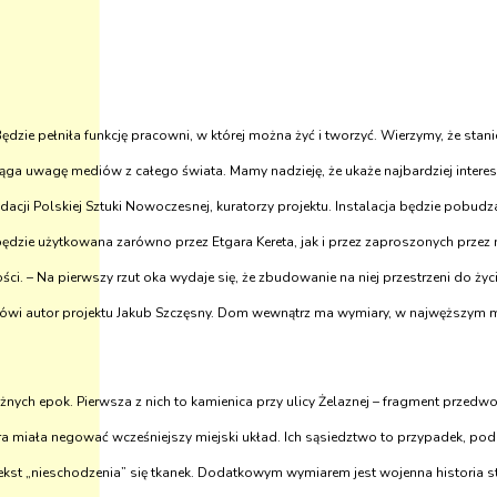
– Będzie pełniła funkcję pracowni, w której można żyć i tworzyć. Wierzymy, że 
iąga uwagę mediów z całego świata. Mamy nadzieję, że ukaże najbardziej inter
acji Polskiej Sztuki Nowoczesnej, kuratorzy projektu. Instalacja będzie pobudza
ie użytkowana zarówno przez Etgara Kereta, jak i przez zaproszonych przez n
. – Na pierwszy rzut oka wydaje się, że zbudowanie na niej przestrzeni do życ
– mówi autor projektu Jakub Szczęsny. Dom wewnątrz ma wymiary, w najwęższym 
żnych epok. Pierwsza z nich to kamienica przy ulicy Żelaznej – fragment przed
ra miała negować wcześniejszy miejski układ. Ich sąsiedztwo to przypadek, pod
ekst „nieschodzenia” się
tkanek. Dodatkowym wymiarem jest wojenna historia st