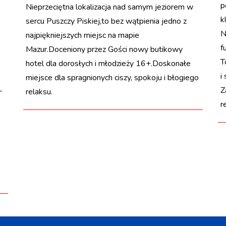
p
Nieprzeciętna lokalizacja nad samym jeziorem w
k
sercu Puszczy Piskiej,to bez wątpienia jedno z
N
najpiękniejszych miejsc na mapie
f
Mazur.Doceniony przez Gości nowy butikowy
T
hotel dla dorosłych i młodzieży 16+.Doskonałe
i
miejsce dla spragnionych ciszy, spokoju i błogiego
Z
–
relaksu.
r