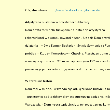
Oficjalna strona:
http://www.facebook.com/domkereta
Artystyczna pustelnia w przestrzeni publicznej
Dom Kereta to w pełni funkcjonalna instalacja artystyczna. 
zakorzenionej w skomplikowanej historii. Już dziś Dom przyc
działania – mówią Sarmen Beglarian i Sylwia Szymaniak z Fund
pobliskim Klubem Komediowym Chłodna. Przestrzeń domu będz
w najwęższym miejscu 92cm, w najszerszym – 152cm szerokości
poszerzając jednocześnie pojęcie architektury niemożliwej 
W szczelinie historii
Dom stoi w miejscu, w którym sąsiadują ze sobą budynki z ró
– punktowiec spółdzielczy, element struktury nasadzonej, któ
Warszawie. – Dom Kereta wpisuje się w ten przestrzenny kont