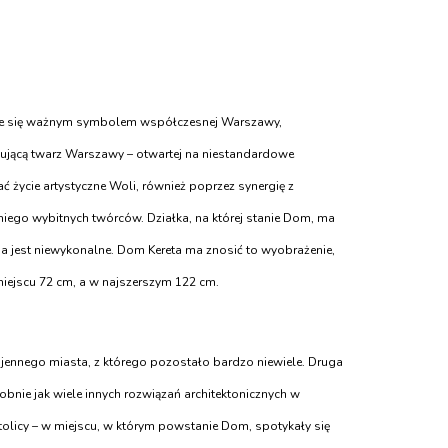
stanie się ważnym symbolem współczesnej Warszawy,
esującą twarz Warszawy – otwartej na niestandardowe
ć życie artystyczne Woli, również poprzez synergię z
iego wybitnych twórców. Działka, na której stanie Dom, ma
ia jest niewykonalne. Dom Kereta ma znosić to wyobrażenie,
miejscu 72 cm, a w najszerszym 122 cm.
wojennego miasta, z którego pozostało bardzo niewiele. Druga
obnie jak wiele innych rozwiązań architektonicznych w
olicy – w miejscu, w którym powstanie Dom, spotykały się