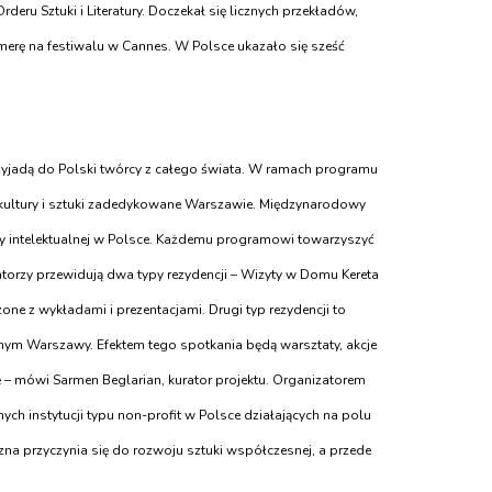
deru Sztuki i Literatury. Doczekał się licznych przekładów,
merę na festiwalu w Cannes. W Polsce ukazało się sześć
przyjadą do Polski twórcy z całego świata. W ramach programu
su kultury i sztuki zadedykowane Warszawie. Międzynarodowy
ny intelektualnej w Polsce. Każdemu programowi towarzyszyć
atorzy przewidują dwa typy rezydencji – Wizyty w Domu Kereta
czone z wykładami i
prezentacjami. Drugi typ rezydencji to
cznym Warszawy. Efektem tego spotkania będą warsztaty, akcje
ę – mówi Sarmen Beglarian, kurator projektu. Organizatorem
ych instytucji typu non-profit w Polsce działających na polu
czna przyczynia się do rozwoju sztuki współczesnej, a przede