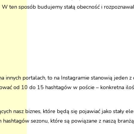
ny. W ten sposób budujemy stałą obecność i rozpoznawal
e na innych portalach, to na Instagramie stanowią jede
sować od 10 do 15 hashtagów w poście – konkretna ilość 
ch nasz biznes, które będą się pojawiać jako stały el
ch hashtagów sezonu, które są powiązane z naszą branż