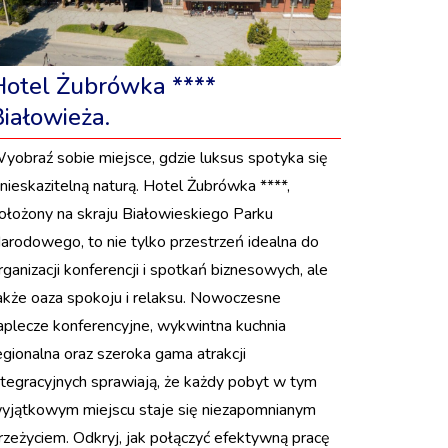
Hotel Żubrówka ****
Białowieża.
yobraź sobie miejsce, gdzie luksus spotyka się
 nieskazitelną naturą. Hotel Żubrówka ****,
ołożony na skraju Białowieskiego Parku
arodowego, to nie tylko przestrzeń idealna do
rganizacji konferencji i spotkań biznesowych, ale
akże oaza spokoju i relaksu. Nowoczesne
aplecze konferencyjne, wykwintna kuchnia
egionalna oraz szeroka gama atrakcji
ntegracyjnych sprawiają, że każdy pobyt w tym
yjątkowym miejscu staje się niezapomnianym
rzeżyciem. Odkryj, jak połączyć efektywną pracę