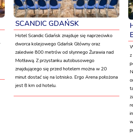
SCANDIC GDAŃSK
Hotel Scandic Gdańsk znajduje się naprzeciwko
w
dworca kolejowego Gdańsk Główny oraz
W
zaledwie 800 metrów od słynnego Żurawia nad
z
Motławą. Z przystanku autobusowego
p
znajdującego się przed hotelem można w 20
N
minut dostać się na lotnisko. Ergo Arena położona
o
jest 8 km od hotelu.
t
z
r
i
w
p