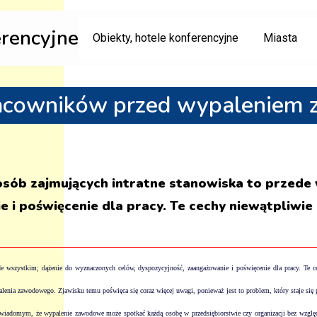
erencyjne
Obiekty, hotele konferencyjne
Miasta
 pracowników przed wypalenie
osób zajmujących intratne stanowiska to przede
e i poświęcenie dla pracy. Te cechy niewątpliwi
de wszystkim; dążenie do wyznaczonych celów, dyspozycyjność, zaangażowanie i poświęcenie dla pracy. Te 
lenia zawodowego. Zjawisku temu poświęca się coraz więcej uwagi, ponieważ jest to problem, który staje się
świadomym, że wypalenie zawodowe może spotkać każdą osobę w przedsiębiorstwie czy organizacji bez względ