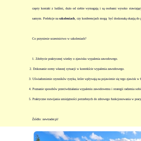
częsty kontakt z ludźmi, dużo od siebie wymagają i są osobami wysoko stawiając
samym. Prelekcje na
szkoleniach
, czy
konferencjach
mogą
być doskonałą okazją do 
Co przyniesie uczestnictwo w szkoleniach?
1. Zdobycie praktycznej wiedzy o zjawisku wypalenia zawodowego
.
2. Dokonanie oceny własnej sytuacji w kontekście wypalenia zawodowego.
3. Uświadomienie czynników ryzyka, które wpływają na pojawienie się tego zjawisk w 
4. Poznanie sposobów przeciwdziałania wypaleniu zawodowemu i strategii radzenia so
5. Praktyczne rozwijania umiejętności potrzebnych do zdrowego funkcjonowania w prac
Źródło: newtrader.pl/