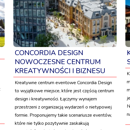
CONCORDIA DESIGN
NOWOCZESNE CENTRUM
KREATYWNOŚCI I BIZNESU
K
m
Kreatywne centrum eventowe Concordia Design
z
m
to wyjątkowe miejsce, które jest częścią centrum
j
design i kreatywności. Łączymy wynajem
N
przestrzeni z organizacją wydarzeń o nietypowej
n
formie. Proponujemy takie scenariusze eventów,
które nie tylko pozytywnie zaskakują