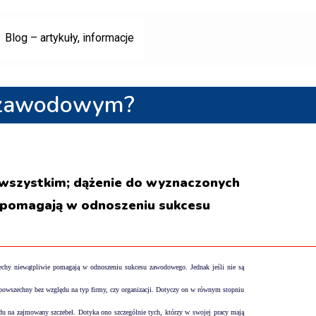
Blog – artykuły, informacje
m zawodowym?
 wszystkim; dążenie do wyznaczonych
e pomagają w odnoszeniu sukcesu
cechy niewątpliwie pomagają w odnoszeniu sukcesu zawodowego. Jednak jeśli nie są
 powszechny bez względu na typ firmy, czy organizacji. Dotyczy on w równym stopniu
u na zajmowany szczebel. Dotyka ono szczególnie tych, którzy w swojej pracy mają