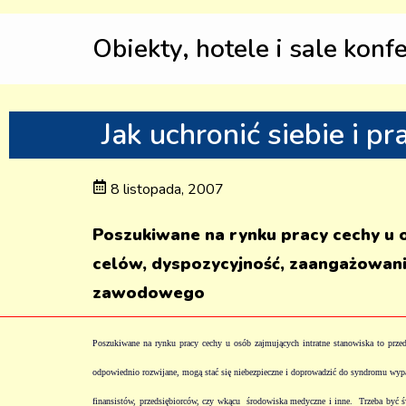
Obiekty, hotele i sale konf
Jak uchronić siebie i
8 listopada, 2007
Poszukiwane na rynku pracy cechy u 
celów, dyspozycyjność, zaangażowani
zawodowego
Poszukiwane na rynku pracy cechy u osób zajmujących intratne stanowiska to prze
odpowiednio rozwijane, mogą stać się niebezpieczne i doprowadzić do syndromu wypa
finansistów, przedsiębiorców, czy wkącu
środowiska medyczne i inne.
Trzeba być 