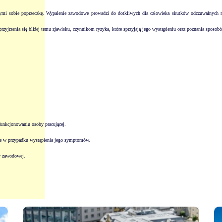
ymi sobie poprzeczkę. Wypalenie zawodowe prowadzi do dotkliwych dla człowieka skutków odczuwalnych n
przyjrzenia się bliżej temu zjawisku, czynnikom ryzyka, które sprzyjają jego wystąpieniu oraz poznania sposob
funkcjonowaniu osoby pracującej.
bie w przypadku wystąpienia jego symptomów.
y zawodowej.