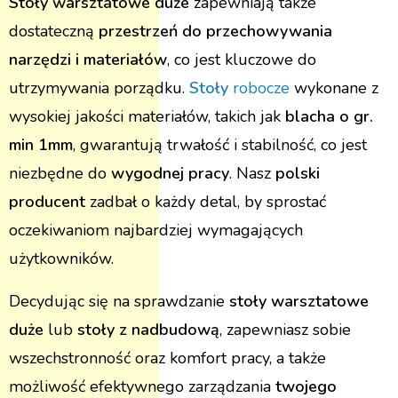
Stoły warsztatowe duże
zapewniają także
dostateczną
przestrzeń do przechowywania
narzędzi i materiałów
, co jest kluczowe do
utrzymywania porządku.
Stoły
robocze
wykonane z
wysokiej jakości materiałów, takich jak
blacha o gr.
min 1mm
, gwarantują trwałość i stabilność, co jest
niezbędne do
wygodnej pracy
. Nasz
polski
producent
zadbał o każdy detal, by sprostać
oczekiwaniom najbardziej wymagających
użytkowników.
Decydując się na sprawdzanie
stoły warsztatowe
duże
lub
stoły z nadbudową
, zapewniasz sobie
wszechstronność oraz komfort pracy, a także
możliwość efektywnego zarządzania
twojego