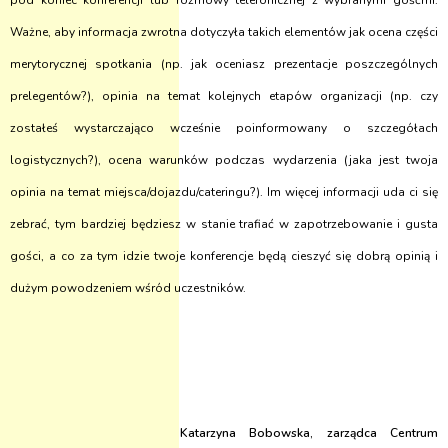
pod koniec konferencji lub rozmowy telefonicznej z wybranymi gośćmi.
Ważne, aby informacja zwrotna dotyczyła takich elementów jak ocena części
merytorycznej spotkania (np. jak oceniasz prezentacje poszczególnych
prelegentów?), opinia na temat kolejnych etapów organizacji (np. czy
zostałeś wystarczająco wcześnie poinformowany o szczegółach
logistycznych?), ocena warunków podczas wydarzenia (jaka jest twoja
opinia na temat miejsca/dojazdu/cateringu?). Im więcej informacji uda ci się
zebrać, tym bardziej będziesz w stanie trafiać w zapotrzebowanie i gusta
gości, a co za tym idzie twoje konferencje będą cieszyć się dobrą opinią i
dużym powodzeniem wśród uczestników.
Katarzyna Bobowska, zarządca Centrum