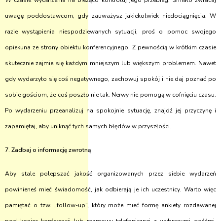
W czasie wydarzenia na bieżąco kontroluj jego przebieg. Śmiało zwracaj
uwagę poddostawcom, gdy zauważysz jakiekolwiek niedociągnięcia. W
razie wystąpienia niespodziewanych sytuacji, proś o pomoc swojego
opiekuna ze strony obiektu konferencyjnego. Z pewnością w krótkim czasie
skutecznie zajmie się każdym mniejszym lub większym problemem. Nawet
gdy wydarzyło się coś negatywnego, zachowuj spokój i nie daj poznać po
sobie gościom, że coś poszło nie tak. Nerwy nie pomogą w cofnięciu czasu.
Po wydarzeniu przeanalizuj na spokojnie sytuację, znajdź jej przyczynę i
zapamiętaj, aby uniknąć tych samych błędów w przyszłości.
7. Zadbaj o informację zwrotną
Aby stale polepszać jakość organizowanych przez siebie wydarzeń
powinieneś mieć świadomość, jak odbierają je ich uczestnicy. Warto więc
pamiętać o tzw. „follow-up”, który może mieć formę ankiety rozdawanej