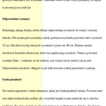
gorszych materiałów jest wykonane. Natomiast warto wydać więcej pieniędzy, bo będzie
to inwestycja na wiele lat.
Odpowiednie wymiary
Dokonując zakupu biurka, trzeba dobrać odpowiednią wysokość do wieku i wzrostu
dziecka. Dla ucznia pierwszej klasy szkoły podstawowej biurko powinno mieć wysokość
55 cm. Dla dzieci trochę starszych wysokość wynosi ok. 80 cm. Różnice można
niwelować krzesłem obrotowym, które ma regulowaną wysokość. Ważne są również
wymiary blatu – wiadomo, że im większy, tym więcej rzeczy zmieści się na nim.
Odpowiednia szerokość i długość to już tylko kwestia wolnej przestrzeni w pokoju.
Funkcjonalność
Nie można zapomnieć o takim elemencie, jakim jest funkcjonalność biurka. Powinno mieć
ono odpowiednią liczbę szuflad, aby wszystkie książki ucznia zmieściły się w nim bez