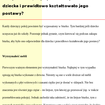
dziecka i prawidłowo kształtowało jego
postawy?
Każdy dziecięcy pokój powinien być wyposażony w biurko. Tym bardziej jeśli dziecko
uczęszcza już do szkoły. Pozostaje jednak pytanie, czym kierować się podczas zakupu
biurka, aby było ono odpowiednie dla dziecka i prawidłowo kształtowało jego postawy?
Wytrzymałość mebli
Pierwszym ważnym elementem jest wytrzymałość biurka. Najlepiej w tym wypadku
spisują się biurka wykonane z drewna. Niestety są one o wiele droższe od mebli
wykonanych z płyt wiórowych i czasami ciężko jest je dostać w sklepach. Nie bez
znaczenia jest również jego ciężar – im lżejsze, tym łatwiej go przesuwać (np. w trakcie
przemeblowania pokoju). Jednak zachodzi taka zależność, że im lżejsze biurko, tym z