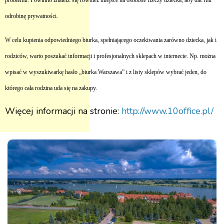
problemu. Powinno znaleźć się również miejsce na osobiste rzeczy dziecka, aby dać mu
odrobinę prywatności.
W celu kupienia odpowiedniego biurka, spełniającego oczekiwania zarówno dziecka, jak i
rodziców, warto poszukać informacji i profesjonalnych sklepach w internecie. Np. można
wpisać w wyszukiwarkę hasło „biurka Warszawa” i z listy sklepów wybrać jeden, do
którego cała rodzina uda się na zakupy.
Więcej informacji na stronie:
http://www.10office.pl/