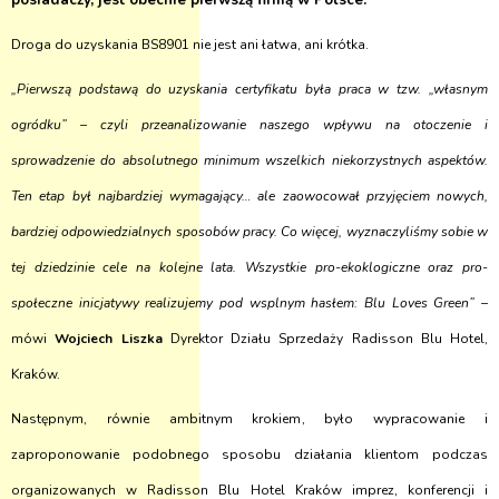
posiadaczy, jest obecnie pierwszą firmą w Polsce.
Droga do uzyskania BS8901 nie jest ani łatwa, ani krótka.
„Pierwszą podstawą do uzyskania certyfikatu była praca w tzw. „własnym
ogródku” – czyli przeanalizowanie naszego wpływu na otoczenie i
sprowadzenie do absolutnego minimum wszelkich niekorzystnych aspektów.
Ten etap był najbardziej wymagający… ale zaowocował przyjęciem nowych,
bardziej odpowiedzialnych sposobów pracy. Co więcej, wyznaczyliśmy sobie w
tej dziedzinie cele na kolejne lata. Wszystkie pro-ekoklogiczne oraz pro-
społeczne inicjatywy realizujemy pod wsplnym hasłem: Blu Loves Green” –
mówi
Wojciech Liszka
Dyrektor Działu Sprzedaży Radisson Blu Hotel,
Kraków.
Następnym, równie ambitnym krokiem, było wypracowanie i
zaproponowanie podobnego sposobu działania klientom podczas
organizowanych w Radisson Blu Hotel Kraków imprez, konferencji i