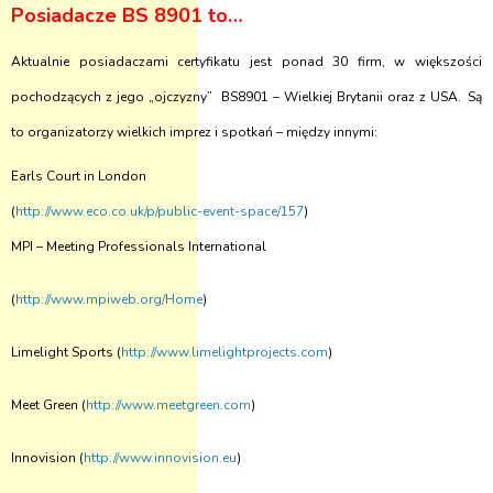
Posiadacze BS 8901 to…
Aktualnie posiadaczami certyfikatu jest ponad 30 firm, w większości
pochodzących z jego „ojczyzny”
BS8901 – Wielkiej Brytanii oraz z USA.
Są
to organizatorzy wielkich imprez i spotkań – między innymi:
Earls Court in London
(
http://www.eco.co.uk/p/public-event-space/157
)
MPI – Meeting Professionals International
(
http://www.mpiweb.org/Home
)
Limelight Sports (
http://www.limelightprojects.com
)
Meet Green (
http://www.meetgreen.com
)
Innovision (
http://www.innovision.eu
)