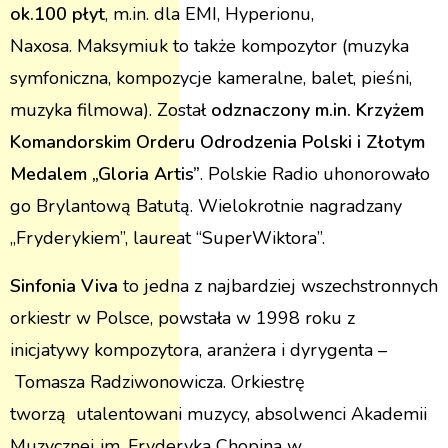
ok.100 płyt
, m.in. dla EMI, Hyperionu,
Naxosa. Maksymiuk to także kompozytor (muzyka
symfoniczna, kompozycje kameralne, balet, pieśni,
muzyka filmowa). Został
odznaczony m.in. Krzyżem
Komandorskim Orderu Odrodzenia Polski i Złotym
Medalem „Gloria Artis”
. Polskie Radio uhonorowało
go Brylantową Batutą. Wielokrotnie nagradzany
„Fryderykiem”, laureat “SuperWiktora”.
Sinfonia Viva
to jedna z najbardziej wszechstronnych
orkiestr w Polsce, powstała w 1998 roku z
inicjatywy kompozytora, aranżera i dyrygenta –
Tomasza Radziwonowicza. Orkiestrę
tworzą utalentowani muzycy, absolwenci Akademii
Muzycznej im. Fryderyka Chopina w