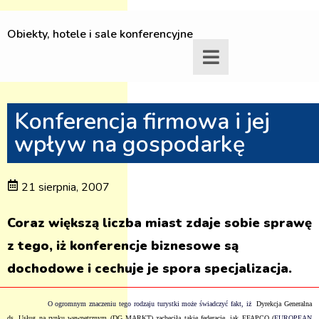
Obiekty, hotele i sale konferencyjne
Konferencja firmowa i jej
wpływ na gospodarkę
21 sierpnia, 2007
Coraz większą liczba miast zdaje sobie sprawę
z tego, iż konferencje biznesowe są
dochodowe i cechuje je spora specjalizacja.
O ogromnym znaczeniu tego rodzaju turystki może świadczyć fakt, iż
Dyrekcja Generalna
ds. Usług na rynku wewnętrznym (DG MARKT) zachęciła takie federacje, jak EFAPCO (
EUROPEAN