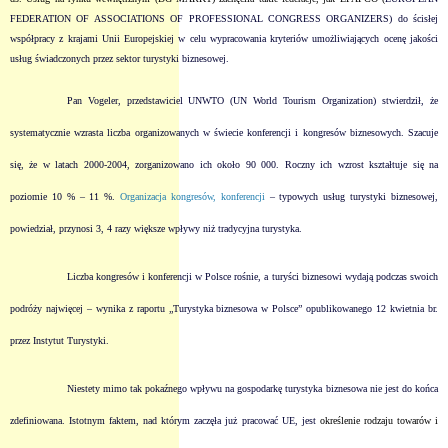
FEDERATION OF ASSOCIATIONS
OF PROFESSIONAL CONGRESS ORGANIZERS)
do ścisłej
współpracy z krajami Unii Europejskiej w celu wypracowania kryteriów umożliwiających ocenę jakości
usług świadczonych przez sektor turystyki biznesowej.
Pan Vogeler, przedstawiciel UNWTO (
UN World Tourism Organization)
stwierdził, że
systematycznie wzrasta liczba organizowanych w świecie
konferencji
i kongresów biznesowych. Szacuje
się, że w latach 2000-2004, zorganizowano ich około 90 000. Roczny ich wzrost kształtuje się na
poziomie 10 % – 11 %.
Organizacja kongresów, konferencji
– typowych usług turystyki biznesowej,
powiedział, przynosi 3, 4 razy większe wpływy niż tradycyjna turystyka.
Liczba kongresów i konferencji w Polsce rośnie, a turyści biznesowi wydają podczas swoich
podróży najwięcej – wynika z raportu „Turystyka biznesowa w Polsce” opublikowanego 12 kwietnia br.
przez Instytut Turystyki.
Niestety mimo tak pokaźnego wpływu na gospodarkę turystyka biznesowa nie jest do końca
zdefiniowana. Istotnym faktem, nad którym zaczęła już pracować UE, jest
określenie rodzaju towarów i