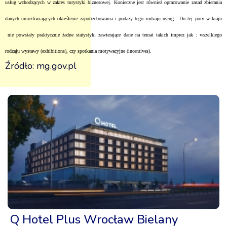
usług wchodzących w zakres turystyki biznesowej. Konieczne jest również opracowanie zasad zbierania
danych umożliwiających określenie zapotrzebowania i podaży tego rodzaju usług.
Do tej pory w kraju
nie powstały praktycznie żadne statystyki zawierające dane na temat takich imprez jak : wszelkiego
rodzaju wystawy (exhibitions), czy spotkania motywacyjne (incentives).
Źródło: mg.gov.pl
Q Hotel Plus Wrocław Bielany