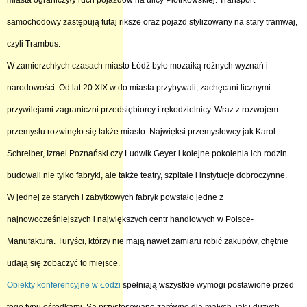
miasta ograniczyły ruch pojazdów na ulicy Piotrkowskiej. Transport
samochodowy zastępują tutaj riksze oraz pojazd stylizowany na stary tramwaj,
czyli Trambus.
W zamierzchłych czasach miasto Łódź było mozaiką rożnych wyznań i
narodowości. Od lat 20 XIX w do miasta przybywali, zachęcani licznymi
przywilejami zagraniczni przedsiębiorcy i rękodzielnicy. Wraz z rozwojem
przemysłu rozwinęło się także miasto. Najwięksi przemysłowcy jak Karol
Schreiber, Izrael Poznański czy Ludwik Geyer i kolejne pokolenia ich rodzin
budowali nie tylko fabryki, ale także teatry, szpitale i instytucje dobroczynne.
W jednej ze starych i zabytkowych fabryk powstało jedne z
najnowocześniejszych i największych centr handlowych w Polsce-
Manufaktura. Turyści, którzy nie mają nawet zamiaru robić zakupów, chętnie
udają się zobaczyć to miejsce.
Obiekty konferencyjne w Łodzi
spełniają wszystkie wymogi postawione przed