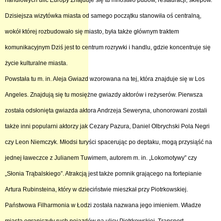
handlowych ulic Europy Znajduje się tu mnóstwo pubów, restauracji, sklepów.
Dzisiejsza wizytówka miasta od samego początku stanowiła oś centralną,
wokół której rozbudowało się miasto, była także głównym traktem
komunikacyjnym Dziś jest to centrum rozrywki i handlu, gdzie koncentruje się
życie kulturalne miasta.
Powstała tu m. in. Aleja Gwiazd wzorowana na tej, która znajduje się w Los
Angeles. Znajdują się tu mosiężne gwiazdy aktorów i reżyserów. Pierwsza
została odsłonięta gwiazda aktora Andrzeja Seweryna, uhonorowani zostali
także inni popularni aktorzy jak Cezary Pazura, Daniel Olbrychski Pola Negri
czy Leon Niemczyk. Młodsi turyści spacerując po deptaku, mogą przysiąść na
jednej ławeczce z Julianem Tuwimem, autorem m. in. „Lokomotywy” czy
„Słonia Trąbalskiego”. Atrakcją jest także pomnik grającego na fortepianie
Artura Rubinsteina, który w dzieciństwie mieszkał przy Piotrkowskiej.
Państwowa Filharmonia w Łodzi została nazwana jego imieniem. Władze