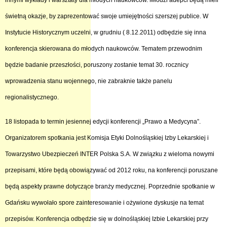
innymi wykłady i warsztaty dla młodych naukowców. Młodzi adepci będą mieli
świetną okazje, by zaprezentować swoje umiejętności szerszej publice. W
Instytucie Historycznym uczelni, w grudniu ( 8.12.2011) odbędzie się inna
konferencja skierowana do młodych naukowców. Tematem przewodnim
będzie badanie przeszłości, poruszony zostanie temat 30. rocznicy
wprowadzenia stanu wojennego, nie zabraknie także panelu
regionalistycznego.
18 listopada to termin jesiennej edycji konferencji „Prawo a Medycyna”.
Organizatorem spotkania jest Komisja Etyki Dolnośląskiej Izby Lekarskiej i
Towarzystwo Ubezpieczeń INTER Polska S.A. W związku z wieloma nowymi
przepisami, które będą obowiązywać od 2012 roku, na konferencji poruszane
będą aspekty prawne dotyczące branży medycznej. Poprzednie spotkanie w
Gdańsku wywołało spore zainteresowanie i ożywione dyskusje na temat
przepisów. Konferencja odbędzie się w dolnośląskiej Izbie Lekarskiej przy