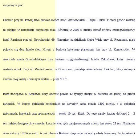
rozpoczęcia prac.
Obecnie przy ul. Pawiej trwa budowa dwóch hoteli orbisowskich – Etapu i Ibisu. Pierwsi goście zostaną
tu przyjęci w listopadzie przyszłego roku. Również w 2009 r. miałby zostać otwarty czterogwiazdkowy
hotel Pantheon przy ul. Nowohuckiej 69. Natomiast na działkach klubu Wisła przy ul. Reymonta, mają
pojawić się dwa hotele sieci Hilton, a budowa kolejnego planowana jest przy ul. Karmelickiej. W
okolicach ronda Grunwaldzkiego trwa budowa trzygwiazdkowego hotelu Zakrzówek, który otwarty
zostanie za rok. Przy ul. Monte Cassino za 25 mln euro powstaje właśnie hotel Park Inn, który zachwyci
aluminiową fasadą i ciemnym szkłem – pisze "DP".
Baza noclegowa w Krakowie liczy obecnie prawie 12 tysięcy miejsc w hotelach od jednej do pięciu
gwiazdek. W innych obiektach hotelarskich na turystów czeka prawie 1300 miejsc, a w pokojach
gościnnych, hostelach oraz apartamentach – około 10 tys. łóżek. Do tego należy jeszcze doliczyć 2 – 3
tys. miejsc dostępnych w sezonie. Łącznie więc tych zarejestrowanych miejsc jest około 25 tys. Niedawno
obserwatorzy UEFA ocenili, że już obecnie Kraków dysponuje najlepszą ofertą hotelową dla turystów i