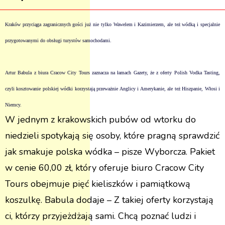
Kraków przyciąga zagranicznych gości już nie tylko Wawelem i Kazimierzem, ale też wódką i specjalnie
przygotowanymi do obsługi turystów samochodami.
Artur Babula z biura Cracow City Tours zaznacza na łamach Gazety, że z oferty Polish Vodka Tasting,
czyli kosztowanie polskiej wódki korzystają przeważnie Anglicy i Amerykanie, ale też Hiszpanie, Włosi i
Niemcy.
W jednym z krakowskich pubów od wtorku do
niedzieli spotykają się osoby, które pragną sprawdzić
jak smakuje polska wódka – pisze Wyborcza. Pakiet
w cenie 60,00 zł, który oferuje biuro Cracow City
Tours obejmuje pięć kieliszków i pamiątkową
koszulkę. Babula dodaje – Z takiej oferty korzystają
ci, którzy przyjeżdżają sami. Chcą poznać ludzi i