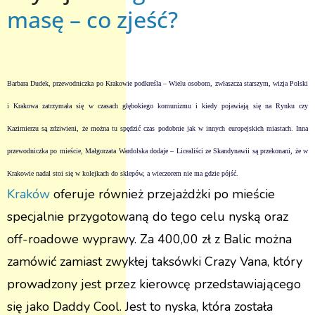
masę – co zjeść?
Barbara Dudek, przewodniczka po Krakowie podkreśla – Wielu osobom, zwłaszcza starszym, wizja Polski
i Krakowa zatrzymała się w czasach głębokiego komunizmu i kiedy pojawiają się na Rynku czy
Kazimierzu są zdziwieni, że można tu spędzić czas podobnie jak w innych europejskich miastach. Inna
przewodniczka po mieście, Małgorzata Wardolska dodaje – Licealiści ze Skandynawii są przekonani, że w
Krakowie nadal stoi się w kolejkach do sklepów, a wieczorem nie ma gdzie pójść.
Kraków
oferuje również przejażdżki po mieście
specjalnie przygotowaną do tego celu nyską oraz
off-roadowe wyprawy. Za 400,00 zł z Balic można
zamówić zamiast zwykłej taksówki Crazy Vana, który
prowadzony jest przez kierowcę przedstawiającego
się jako Daddy Cool. Jest to nyska, która została