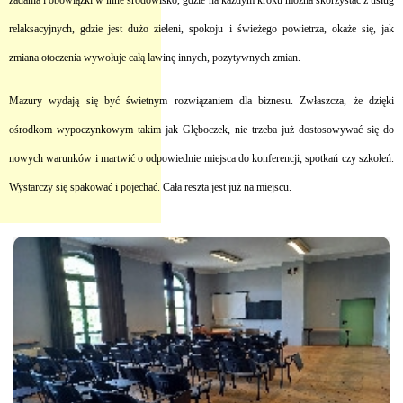
zadania i obowiązki w inne środowisko, gdzie na każdym kroku można skorzystać z usług
relaksacyjnych, gdzie jest dużo zieleni, spokoju i świeżego powietrza, okaże się, jak
zmiana otoczenia wywołuje całą lawinę innych, pozytywnych zmian.
Mazury wydają się być świetnym rozwiązaniem dla biznesu. Zwłaszcza, że dzięki
ośrodkom wypoczynkowym takim jak Głęboczek, nie trzeba już dostosowywać się do
nowych warunków i martwić o odpowiednie miejsca do konferencji, spotkań czy szkoleń.
Wystarczy się spakować i pojechać. Cała reszta jest już na miejscu.