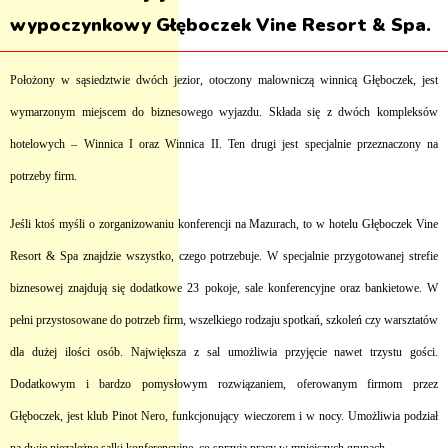
wypoczynkowy Głęboczek Vine Resort & Spa.
Położony w sąsiedztwie dwóch jezior, otoczony malowniczą winnicą Głęboczek, jest
wymarzonym miejscem do biznesowego wyjazdu. Składa się z dwóch kompleksów
hotelowych – Winnica I oraz Winnica II. Ten drugi jest specjalnie przeznaczony na
potrzeby firm.
Jeśli ktoś myśli o zorganizowaniu konferencji na Mazurach, to w hotelu Głęboczek Vine
Resort & Spa znajdzie wszystko, czego potrzebuje. W specjalnie przygotowanej strefie
biznesowej znajdują się dodatkowe 23 pokoje, sale konferencyjne oraz bankietowe. W
pełni przystosowane do potrzeb firm, wszelkiego rodzaju spotkań, szkoleń czy warsztatów
dla dużej ilości osób. Największa z sal umożliwia przyjęcie nawet trzystu gości.
Dodatkowym i bardzo pomysłowym rozwiązaniem, oferowanym firmom przez
Głęboczek, jest klub Pinot Nero, funkcjonujący wieczorem i w nocy. Umożliwia podział