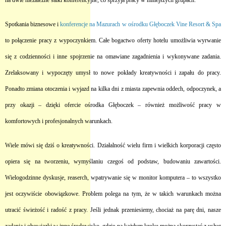
na dwie niezależne salki konferencyjne, co sprzyja pracy w mniejszych grupach.
Spotkania biznesowe i
konferencje na Mazurach w ośrodku Głęboczek Vine Resort & Spa
to połączenie pracy z wypoczynkiem. Całe bogactwo oferty hotelu umożliwia wyrwanie
się z codzienności i inne spojrzenie na omawiane zagadnienia i wykonywane zadania.
Zrelaksowany i wypoczęty umysł to nowe pokłady kreatywności i zapału do pracy.
Ponadto zmiana otoczenia i wyjazd na kilka dni z miasta zapewnia oddech, odpoczynek, a
przy okazji – dzięki ofercie ośrodka Głęboczek – również możliwość pracy w
komfortowych i profesjonalnych warunkach.
Wiele mówi się dziś o kreatywności. Działalność wielu firm i wielkich korporacji często
opiera się na tworzeniu, wymyślaniu czegoś od podstaw, budowaniu zawartości.
Wielogodzinne dyskusje, reaserch, wpatrywanie się w monitor komputera – to wszystko
jest oczywiście obowiązkowe. Problem polega na tym, że w takich warunkach można
utracić świeżość i radość z pracy. Jeśli jednak przeniesiemy, chociaż na parę dni, nasze