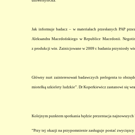
uniwersytecka.
Jak informuje badacz – w materiałach przesłanych PAP prze
Aleksandra Macedońskiego w Republice Macedonii. Negotino
z produkcji win. Zainicjowane w 2009 r. badania przyniosły wi
Główny nurt zainteresowań badawczych prelegenta to obrzęd
miotełką szkielety ludzkie”. Dr Koperkiewicz zastanowi się wra
Kolejnym punktem spotkania będzie prezentacja najnowszych ba
“Przy tej okazji na przypomnienie zasługuje postać zwycięzcy