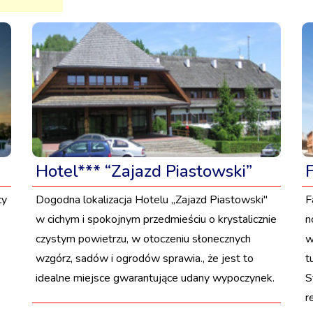
Hotel*** “Zajazd Piastowski”
cy
Dogodna lokalizacja Hotelu „Zajazd Piastowski"
F
w cichym i spokojnym przedmieściu o krystalicznie
n
czystym powietrzu, w otoczeniu słonecznych
w
wzgórz, sadów i ogrodów sprawia., że jest to
t
idealne miejsce gwarantujące udany wypoczynek.
S
r