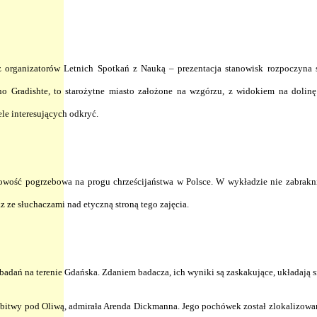
z organizatorów Letnich Spotkań z Nauką – prezentacja stanowisk rozpoczyna 
 Gradishte, to starożytne miasto założone na wzgórzu, z widokiem na dolin
ele interesujących odkryć.
owość pogrzebowa na progu chrześcijaństwa w Polsce. W wykładzie nie zabrakn
z ze słuchaczami nad etyczną stroną tego zajęcia.
dań na terenie Gdańska. Zdaniem badacza, ich wyniki są zaskakujące, układają si
 bitwy pod Oliwą, admirała Arenda Dickmanna. Jego pochówek został zlokalizowany