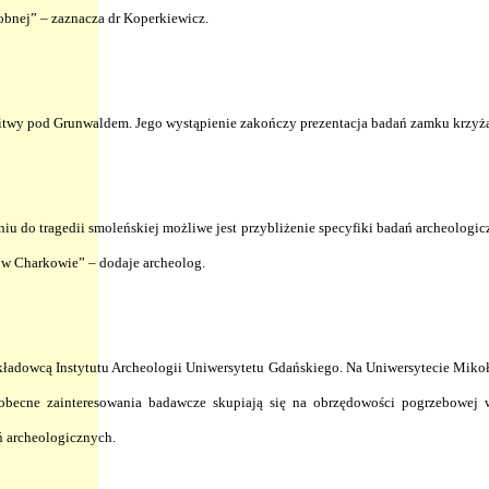
obnej” – zaznacza dr Koperkiewicz.
itwy pod Grunwaldem. Jego wystąpienie zakończy prezentacja badań zamku krzyża
iu do tragedii smoleńskiej możliwe jest przybliżenie specyfiki badań archeologic
w Charkowie” – dodaje archeolog.
adowcą Instytutu Archeologii Uniwersytetu Gdańskiego. Na Uniwersytecie Mikołaj
obecne zainteresowania badawcze skupiają się na obrzędowości pogrzebowej w
ń archeologicznych.