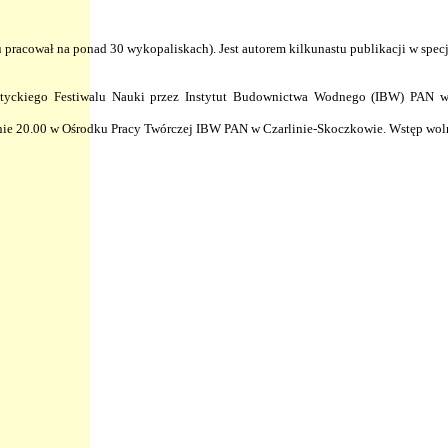
pracował na ponad 30 wykopaliskach). Jest autorem kilkunastu publikacji w spe
tyckiego Festiwalu Nauki przez Instytut Budownictwa Wodnego (IBW) PAN w
zinie 20.00 w Ośrodku Pracy Twórczej IBW PAN w Czarlinie-Skoczkowie. Wstęp wo