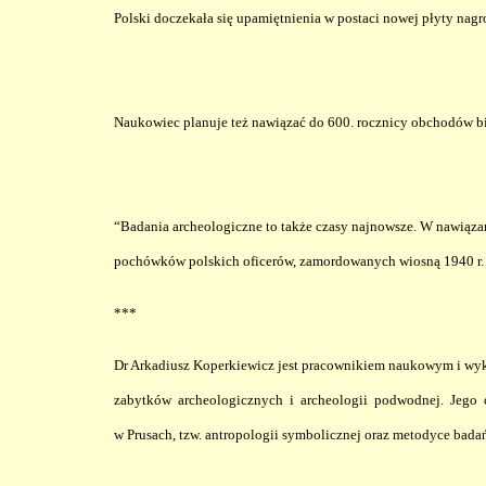
Polski doczekała się upamiętnienia w postaci nowej płyty nagr
Naukowiec planuje też nawiązać do 600. rocznicy obchodów b
“Badania archeologiczne to także czasy najnowsze. W nawiązan
pochówków polskich oficerów, zamordowanych wiosną 1940 r. 
***
Dr Arkadiusz Koperkiewicz jest pracownikiem naukowym i wykł
zabytków archeologicznych i archeologii podwodnej. Jego 
w Prusach, tzw. antropologii symbolicznej oraz metodyce bada