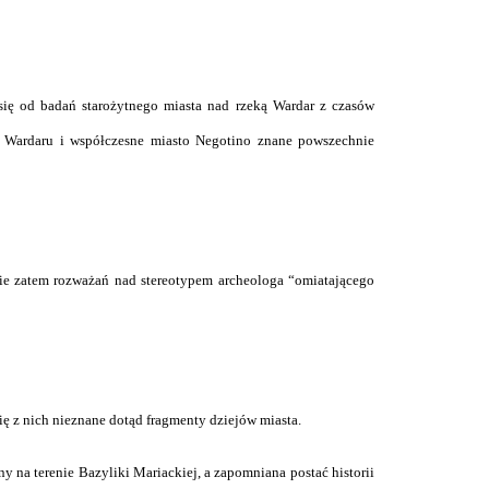
się od badań starożytnego miasta nad rzeką Wardar z czasów
ę Wardaru i współczesne miasto Negotino znane powszechnie
ie zatem rozważań nad stereotypem archeologa “omiatającego
ę z nich nieznane dotąd fragmenty dziejów miasta.
 na terenie Bazyliki Mariackiej, a zapomniana postać historii