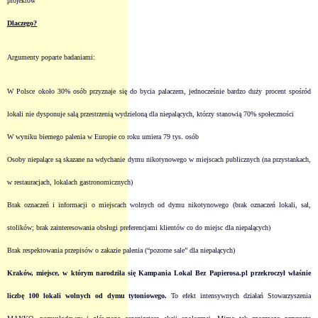
projektów
Dlaczego?
Argumenty poparte badaniami:
W Polsce około 30% osób przyznaje się do bycia palaczem, jednocześnie bardzo duży procent spośród
lokali nie dysponuje salą przestrzenią wydzieloną dla niepalących, którzy stanowią 70% społeczności
W wyniku biernego palenia w Europie co roku umiera 79 tys. osób
Osoby niepalące są skazane na wdychanie dymu nikotynowego w miejscach publicznych (na przystankach,
w restauracjach, lokalach gastronomicznych)
Brak oznaczeń i informacji o miejscach wolnych od dymu nikotynowego (brak oznaczeń lokali, sal,
stolików; brak zainteresowania obsługi preferencjami klientów co do miejsc dla niepalących)
Brak respektowania przepisów o zakazie palenia (“pozorne sale” dla niepalących)
Kraków, miejsce, w którym narodziła się Kampania Lokal Bez Papierosa.pl przekroczył właśnie
liczbę 100 lokali wolnych od dymu tytoniowego.
To efekt intensywnych działań Stowarzyszenia