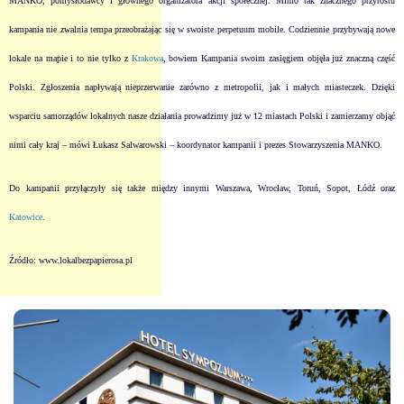
MANKO, pomysłodawcy i głównego organizatora akcji społecznej. Mimo tak znacznego przyrostu
kampania nie zwalnia tempa przeobrażając się w swoiste perpetuum mobile. Codziennie przybywają nowe
lokale na mapie i to nie tylko z
Krakowa
, bowiem Kampania swoim zasięgiem objęła już znaczną część
Polski. Zgłoszenia napływają nieprzerwanie zarówno z metropolii, jak i małych miasteczek. Dzięki
wsparciu samorządów lokalnych nasze działania prowadzimy już w 12 miastach Polski i zamierzamy objąć
nimi cały kraj – mówi Łukasz Salwarowski – koordynator kampanii i prezes Stowarzyszenia MANKO.
Do kampanii przyłączyły się także między innymi Warszawa, Wrocław, Toruń, Sopot, Łódź oraz
Katowice
.
Źródło:
www.lokalbezpapierosa.pl