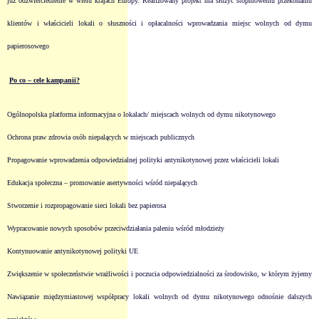
już odzwierciedlenie w wielu krajach Europy. Realizowany projekt ma służyć stopniowemu przekonaniu
klientów i właścicieli lokali o słuszności i opłacalności wprowadzania miejsc wolnych od dymu
papierosowego
Po co – cele kampanii?
Ogólnopolska platforma informacyjna o lokalach/ miejscach wolnych od dymu nikotynowego
Ochrona praw zdrowia osób niepalących w miejscach publicznych
Propagowanie wprowadzenia odpowiedzialnej polityki antynikotynowej przez właścicieli lokali
Edukacja społeczna – promowanie asertywności wśród niepalących
Stworzenie i rozpropagowanie sieci lokali bez papierosa
Wypracowanie nowych sposobów przeciwdziałania paleniu wśród młodzieży
Kontynuowanie antynikotynowej polityki UE
Zwiększenie w społeczeństwie wrażliwości i poczucia odpowiedzialności za środowisko, w którym żyjemy
Nawiązanie międzymiastowej współpracy lokali wolnych od dymu nikotynowego odnośnie dalszych