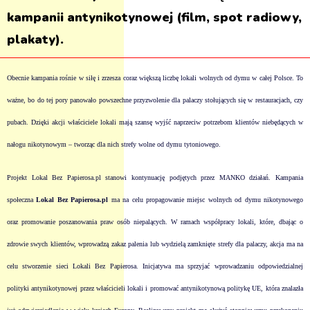
kampanii antynikotynowej (film, spot radiowy,
plakaty).
Obecnie kampania rośnie w siłę i zrzesza coraz większą liczbę lokali wolnych od dymu w całej Polsce. To
ważne, bo do tej pory panowało powszechne przyzwolenie dla palaczy stołujących się w restauracjach, czy
pubach. Dzięki akcji właściciele lokali mają szansę wyjść naprzeciw potrzebom klientów niebędących w
nałogu nikotynowym – tworząc dla nich strefy wolne od dymu tytoniowego.
Projekt Lokal Bez Papierosa.pl stanowi kontynuację podjętych przez MANKO działań. Kampania
społeczna
Lokal Bez Papierosa.pl
ma na celu propagowanie miejsc wolnych od dymu nikotynowego
oraz promowanie poszanowania praw osób niepalących. W ramach współpracy lokali, które, dbając o
zdrowie swych klientów, wprowadzą zakaz palenia lub wydzielą zamknięte strefy dla palaczy, akcja ma na
celu stworzenie sieci Lokali Bez Papierosa. Inicjatywa ma sprzyjać wprowadzaniu odpowiedzialnej
polityki antynikotynowej przez właścicieli lokali i promować antynikotynową politykę UE, która znalazła