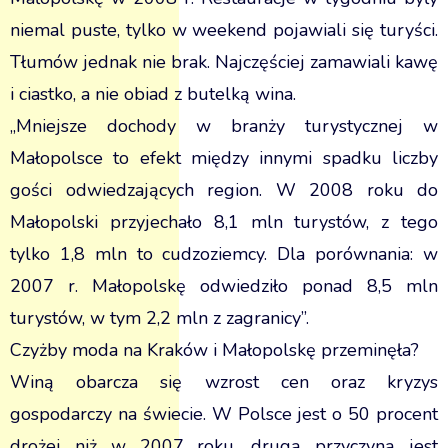
niemal puste, tylko w weekend pojawiali się turyści.
Tłumów jednak nie brak. Najczęściej zamawiali kawę
i ciastko, a nie obiad z butelką wina.
„Mniejsze dochody w branży turystycznej w
Małopolsce to efekt między innymi spadku liczby
gości odwiedzających region. W 2008 roku do
Małopolski przyjechało 8,1 mln turystów, z tego
tylko 1,8 mln to cudzoziemcy. Dla porównania: w
2007 r. Małopolskę odwiedziło ponad 8,5 mln
turystów, w tym 2,2 mln z zagranicy”.
Czyżby moda na Kraków i Małopolskę przeminęła?
Winą obarcza się wzrost cen oraz kryzys
gospodarczy na świecie. W Polsce jest o 50 procent
drożej niż w 2007 roku, drugą przyczyną jest