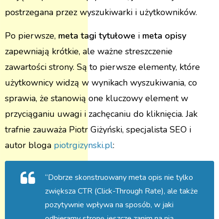
postrzegana przez wyszukiwarki i użytkowników.
Po pierwsze,
meta tagi tytułowe
i
meta opisy
zapewniają krótkie, ale ważne streszczenie
zawartości strony. Są to pierwsze elementy, które
użytkownicy widzą w wynikach wyszukiwania, co
sprawia, że stanowią one kluczowy element w
przyciąganiu uwagi i zachęcaniu do kliknięcia. Jak
trafnie zauważa Piotr Giżyński, specjalista SEO i
autor bloga
piotrgizynski.pl
:
“Dobrze skonstruowany meta opis nie tylko
zwiększa CTR (Click-Through Rate), ale także
pozytywnie wpływa na sposób, w jaki
odbieramy stronę jeszcze zanim na nią