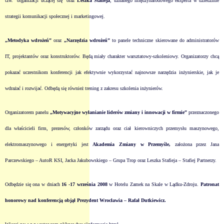
tzw. "organizacji uczącej się" oraz
Leszka Stafieja
, uznanego międzynarodowego eksperta w dziedzinie
strategii komunikacji społecznej i marketingowej.
„Metodyka wdrożeń”
oraz
„Narzędzia wdrożeń”
to panele techniczne skierowane do administratorów
IT, projektantów oraz konstruktorów. Będą miały charakter warsztatowy-szkoleniowy. Organizatorzy chcą
pokazać uczestnikom konferencji jak efektywnie wykorzystać najnowsze narzędzia inżynierskie, jak je
wdrażać i rozwijać. Odbędą się również trening z zakresu szkolenia inżynierów.
Organizatorem panelu
„Motywacyjne wyłanianie liderów zmiany i innowacji w firmie”
przeznaczonego
dla właścicieli firm, prezesów, członków zarządu oraz ciał kierowniczych przemysłu maszynowego,
elektromaszynowego i energetyki jest
Akademia Zmiany w Przemyśle,
założona przez Jana
Parczewskiego – AutoR KSI, Jacka Jakubowskiego – Grupa Trop oraz Leszka Stafieja – Stafiej Partnerzy.
Odbędzie się ona w dniach
16 -17 września 2008
w Hotelu Zamek na Skale w Lądku-Zdroju.
Patronat
honorowy nad konferencją objął Prezydent Wrocławia – Rafał Dutkiewicz.