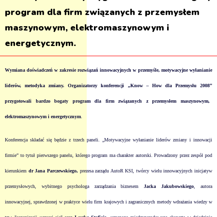
program dla firm związanych z przemysłem
maszynowym, elektromaszynowym i
energetycznym.
Wymiana doświadczeń w zakresie rozwiązań innowacyjnych w przemyśle, motywacyjne wyłanianie
liderów, metodyka zmiany. Organizatorzy konferencji „Know – How dla Przemysłu
2008”
przygotowali bardzo bogaty program dla firm związanych z przemysłem maszynowym,
elektromaszynowym i energetycznym
.
Konferencja składać się będzie z trzech paneli. „Motywacyjne wyłanianie liderów zmiany i innowacji
firmie” to tytuł pierwszego panelu, którego program ma charakter autorski. Prowadzony przez zespół pod
kierunkiem
dr
Jana Parczewskiego,
prezesa zarządu AutoR KSI, twórcy wielu innowacyjnych inicjatyw
przemysłowych, wybitnego psychologa zarządzania biznesem
Jacka Jakubowskiego
, autora
innowacyjnej, sprawdzonej w praktyce wielu firm krajowych i zagranicznych metody wdrażania wiedzy w