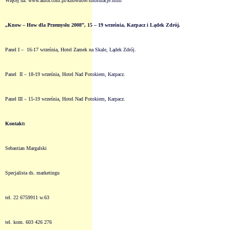
Więcej na: www.autor.com.pl/knowhow/informacje.html
„Know – How dla Przemysłu
2008”
, 15 – 19 września, Karpacz i Lądek Zdrój.
Panel I – 16-17 września, Hotel Zamek na Skale, Lądek Zdrój.
Panel II – 18-19 września, Hotel Nad Potokiem, Karpacz.
Panel III – 15-19 września, Hotel Nad Potokiem, Karpacz.
Kontakt:
Sebastian Margalski
Specjalista ds. marketingu
tel. 22 6759911 w.63
tel. kom. 603 426 276