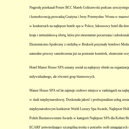
Nagrodę przekazał Prezes BCC Marek Goliszewski podczas uroczystego wr
i konsekwencją prowadzą Grażyna i Jerzy Przemysław Wrona w mazowiecki
w konkursach na najlepsze hotele spa w Polsce, luksusowy hotel dla do
kraju i nietuzinkową ofertą, która jest nieustannie poszerzana i udos
Ekonomiczno-Społeczny z siedzibą w Brukseli przyznały hotelowi Meda
naturalne procesy samoleczenia już na poziomie komórek, skutecznie oc
Hotel Manor House SPA uznany został za najlepszy obiekt na organizację
indywidualnego, ale również grup biznesowych.
Manor House SPA od lat zajmuje czołowe miejsca
w rankingach na najle
w skali międzynarodowej. Doskonała jakość
i profesjonalizm usług zost
międzynarodowym konkursie World Luxury Spa Awards, Najlepsze Hol
Polish Businesswomen Awards w kategorii Najlepsze SPA dla Kobiet Biz
ECARF potwierdzający szczególną troskę o potrzeby osób zmagających si