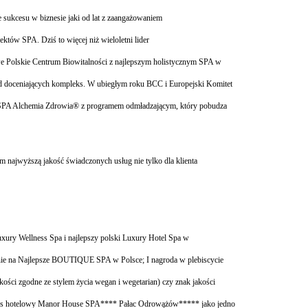
 sukcesu w biznesie jaki od lat z zaangażowaniem
tów SPA. Dziś to więcej niż wieloletni lider
iwe Polskie Centrum Biowitalności z najlepszym holistycznym SPA w
gród doceniających kompleks. W ubiegłym roku BCC i Europejski Komitet
e SPA Alchemia Zdrowia®
z programem odmładzającym, który pobudza
m najwyższą jakość świadczonych usług nie tylko dla klienta
Luxury Wellness Spa i najlepszy polski Luxury Hotel Spa w
enie na Najlepsze BOUTIQUE SPA w Polsce; I nagroda w plebiscycie
akości zgodne ze stylem życia wegan
i wegetarian) czy znak jakości
ks hotelowy Manor House SPA**** Pałac Odrowążów***** jako jedno