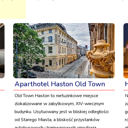
Aparthotel Haston Old Town
Old Town Haston to nietuzinkowe miejsce
N
zlokalizowane w zabytkowym, XIV-wiecznym
z
budynku. Usytuowany jest w bliskiej odległości
g
od Starego Miasta, a bliskość przystanków
r
autobusowych i tramwajowych umożliwia
a