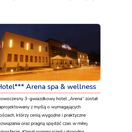
Hotel*** Arena spa & wellness
owoczesny 3-gwiazdkowy hotel „Arena” został
aprojektowany z myślą o wymagających
ościach, którzy cenią wygodne i praktyczne
ozwiązania oraz pragną spędzić czas w miłej
tmosferze. Klimat pomieszczeń i dogodna