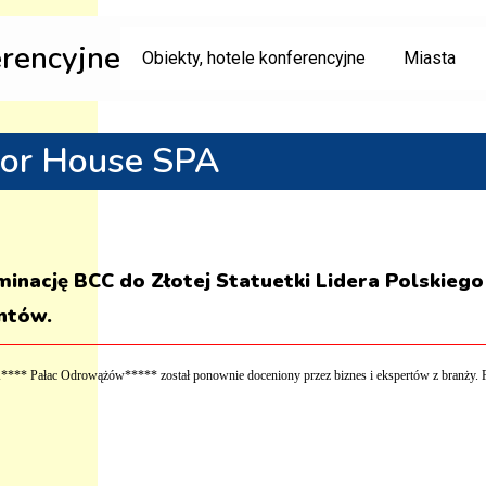
erencyjne
Obiekty, hotele konferencyjne
Miasta
nor House SPA
ację BCC do Złotej Statuetki Lidera Polskiego 
entów.
**** Pałac Odrowążów***** został ponownie doceniony przez biznes i ekspertów
z branży.