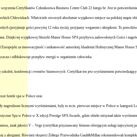
ęczenia Certyfikatów Członkostwa Business Centre Club 22 lutego br. Jest to potwierdzenie
ch Chlewiskach. Właściciele stworzyli absolutnie wyjątkowe miejsce na polskiej mapie obiek
rosłych (przyjmuje gości powyżej 12 roku życia), przyjazny weganom i alergikom. To prawdz
konalana. Dzięki tej wyjątkowej filozofii Manor House SPA przybywa zadowolonych Gości i na
l Europejski za innowacyjność i unikatowość autorskiej Akademii Holistycznej Manor Hous
zyszcza
i odblokowuje przepływ energii w organizmie człowieka.
 szkoleń, konferencji i eventów biznesowych. Certyfikat ten jest wyróżnieniem potwierdzający
psze hotele spa w Polsce oraz
ały nagrodzone licznymi wyróżnieniami, były to m.in. pierwsze miejsce w Polsce w kategorii 
istyczne Spa
w Polsce w X edycji Prestige SPA Awards, gdzie obiekt otrzymał także wyróżni
nesu, znak jakości V – Vege (certyfikat przyznawany firmom oferującym usługi najwyższej j
ę z alergiami.
Również eksperci Żółtego Przewodnika
Gault&Millau rekomendowali komple