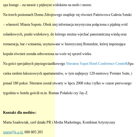
spa lounge – na tarasie z pięknym widokiem na molo i morze.
Na trzech poziomach Domu Zdrojowego znajduje się również Państwowa Galeria Sztuki
– własność Miasta Sopotu. Obok niej informacja turystyczna połączona z pijalnią wód
solankowych, punkt widokowy, do którego można wjechać panoramiczną windą oraz
restauracja, bar i winiarnia, usytuowane w historycznej Rotundzie, której imponująca
kopuła również została odtworzona na wzór tej sprzed wieku.
Na gości specjalnych pięciogwiazdkowego
Sheraton Sopot Hotel Conference Center&
Spa
czeka siedem luksusowych apartamentów, w tym najlepszy 120-metrowy Premier Suite, i
ponad 180 pokoi. Sheraton został otwarty w lipcu 2008 roku i tylko w czasie pierwszego
tygodnia w hotelu gościli m.in. Roman Polański czy Jay-Z.
Kontakt dla mediów:
Marta Szadowiak, szef działu PR i Media Marketingu, Kombinat Artystyczny
marta@k-a.pl
, 600 805 205