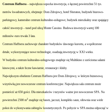
Centrum Haffnera
– największa sopocka inwestycja, o łącznej powierzchni 51 tys.
metrów kwadratowych, obejmuje: Dom Zdrojowy, hotel Sheraton, budynek biurowo-
parkingowy, kameralne centrum kulturalno-usługowe, budynek mieszkalny oraz spajający
całość inwestycji – tunel pod ulicą Monte Cassino. Budowa inwestycji wartej 100
milionów euro trwała 3 lata.
Centrum Haffnera zachowuje charakter budynków dawnego kurortu, a współczesne
detale, wykorzystujące nowe technologie, osadzają inwestycję w XXI wieku.
W budynku centrum kulturalno-usługowego znajduje się Multikino z sześcioma salami
kinowymi, a także liczne kawiarnie, restauracje i kluby.
Największym obiektem Centrum Haffnera jest Dom Zdrojowy, w którym biznesową
wizytówką jest nowoczesne centrum konferencyjne. Największa sala centrum może
pomieścić aż 650 gości. Dla mieszkańców i turystów ważne jest nowoczesne SPA. Na
2
powierzchni 2500 m
znajduje się basen, jaccuzi, kompleks saun, siłownia oraz wiele
pokoi do wykonywania zabiegów kosmetycznych. Po pobycie w SPA można odpocząć w