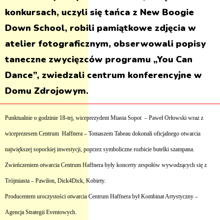
konkursach, uczyli się tańca z New Boogie
Down School, robili pamiątkowe zdjęcia w
atelier fotograficznym, obserwowali popisy
taneczne zwycięzców programu „You Can
Dance”, zwiedzali centrum konferencyjne w
Domu Zdrojowym.
Punktualnie o godzinie 18-tej, wiceprezydent Miasta Sopot – Paweł Orłowski wraz z
wiceprezesem Centrum Haffnera – Tomaszem Tabeau dokonali oficjalnego otwarcia
największej sopockiej inwestycji, poprzez symboliczne rozbicie butelki szampana.
Zwieńczeniem otwarcia Centrum Haffnera były koncerty zespołów wywodzących się z
Trójmiasta – Pawilon, Dick4Dick, Kobiety.
Producentem uroczystości otwarcia Centrum Haffnera był Kombinat Artystyczny –
Agencja Strategii Eventowych.