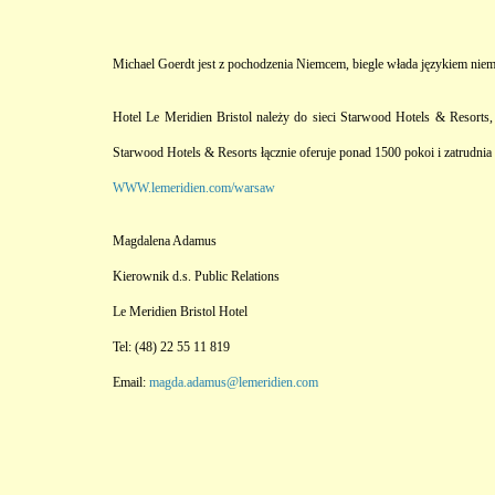
Michael Goerdt jest z pochodzenia Niemcem, biegle włada językiem niemi
Hotel Le Meridien Bristol należy do sieci Starwood Hotels & Resort
Starwood Hotels & Resorts łącznie oferuje ponad 1500 pokoi i zatrudni
WWW.lemeridien.com/warsaw
Magdalena Adamus
Kierownik d.s. Public Relations
Le Meridien Bristol Hotel
Tel: (48) 22 55 11 819
Email:
magda.adamus@lemeridien.com