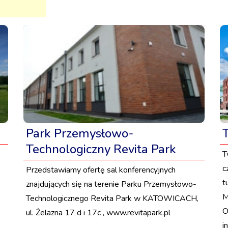
Park Przemysłowo-
Technologiczny Revita Park
T
c
Przedstawiamy ofertę sal konferencyjnych
t
znajdujących się na terenie Parku Przemysłowo-
M
Technologicznego Revita Park w KATOWICACH,
O
ul. Żelazna 17 d i 17c , www.revitapark.pl
i