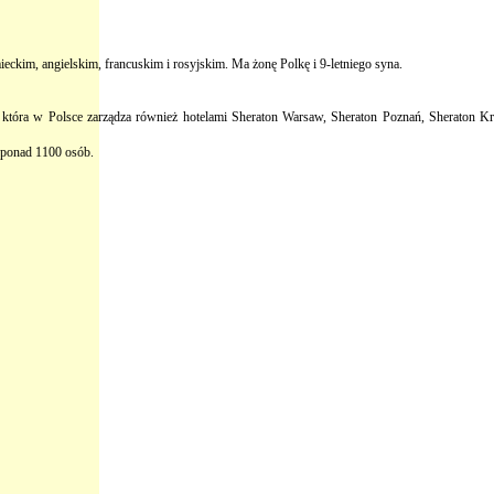
eckim, angielskim, francuskim i rosyjskim. Ma żonę Polkę i 9-letniego syna.
s, która w Polsce zarządza również hotelami Sheraton Warsaw, Sheraton Poznań, Sheraton 
a ponad 1100 osób.