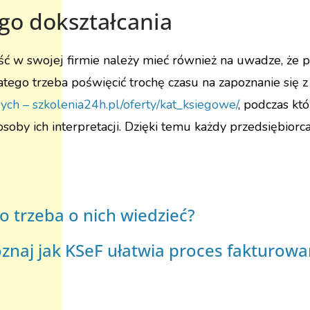
go dokształcania
 w swojej firmie należy mieć również na uwadze, że pr
tego trzeba poświęcić trochę czasu na zapoznanie się z
ych – szkolenia24h.pl/oferty/kat_ksiegowe/
, podczas kt
posoby ich interpretacji. Dzięki temu każdy przedsiębio
o trzeba o nich wiedzieć?
oznaj jak KSeF ułatwia proces fakturowa