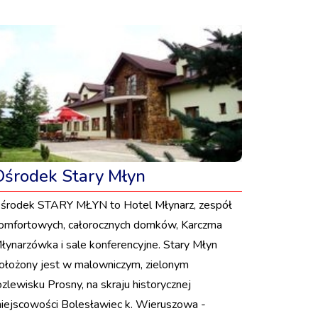
Ośrodek Stary Młyn
środek STARY MŁYN to Hotel Młynarz, zespół
omfortowych, całorocznych domków, Karczma
łynarzówka i sale konferencyjne. Stary Młyn
ołożony jest w malowniczym, zielonym
ozlewisku Prosny, na skraju historycznej
iejscowości Bolesławiec k. Wieruszowa -