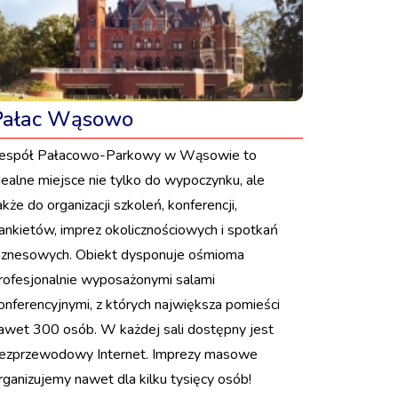
Pałac Wąsowo
espół Pałacowo-Parkowy w Wąsowie to
dealne miejsce nie tylko do wypoczynku, ale
akże do organizacji szkoleń, konferencji,
ankietów, imprez okolicznościowych i spotkań
iznesowych. Obiekt dysponuje ośmioma
rofesjonalnie wyposażonymi salami
onferencyjnymi, z których największa pomieści
awet 300 osób. W każdej sali dostępny jest
ezprzewodowy Internet. Imprezy masowe
rganizujemy nawet dla kilku tysięcy osób!