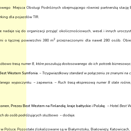
ksowego Miejsca Obsługi Podróżnych obejmującego również partnerską stację 
king dla pojazdów TIR.
nadaje się do organizacji przyjęć okolicznościowych, wesel i innych uroczyst
2
i o łącznej powierzchni 380 m
przeznaczonymi dla nawet 280 osób. Obie
użbowo trasą numer 8, które poszukują dostosowanego do ich potrzeb biznesowy
Best Western Symfonia
. –
Trzygwiazdkowy standard w połączeniu ze znanymi na c
udanego wypoczynku.
– zapewnia. –
Ruch trasą ekspresową numer 8 stale rośni
nen, Prezes Best Western na Finlandię, kraje bałtyckie i Polskę.
– Hotel Best W
ych do osób podróżujących służbowo
– dodaje.
i w Polsce. Pozostałe zlokalizowane są w Białymstoku, Białowieży, Katowicach