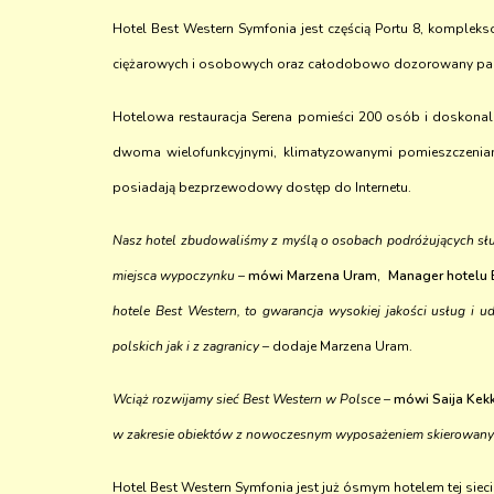
Hotel Best Western Symfonia jest częścią Portu 8, komple
ciężarowych i osobowych oraz całodobowo dozorowany par
Hotelowa restauracja Serena pomieści 200 osób i doskonale 
dwoma wielofunkcyjnymi, klimatyzowanymi pomieszczeniam
posiadają bezprzewodowy dostęp do Internetu.
Nasz hotel zbudowaliśmy z myślą o osobach podróżujących sł
miejsca wypoczynku
–
mówi Marzena Uram, Manager hotelu 
hotele Best Western, to gwarancja wysokiej jakości usług i 
polskich jak i z zagranicy –
dodaje Marzena Uram.
Wciąż rozwijamy sieć Best Western w Polsce –
mówi Saija Kekko
w zakresie obiektów z nowoczesnym wyposażeniem skierowan
Hotel Best Western Symfonia jest już ósmym hotelem tej siec