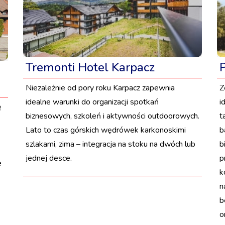
Tremonti Hotel Karpacz
Niezależnie od pory roku Karpacz zapewnia
Z
idealne warunki do organizacji spotkań
i
ę
biznesowych, szkoleń i aktywności outdoorowych.
t
Lato to czas górskich wędrówek karkonoskimi
b
szlakami, zima – integracja na stoku na dwóch lub
b
jednej desce.
p
e
k
n
b
o