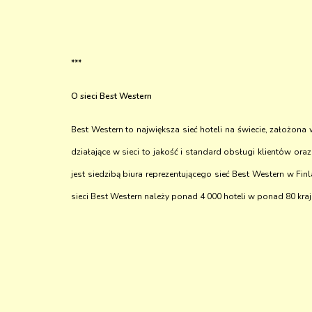
***
O sieci Best Western
Best Western to największa sieć hoteli na świecie, założona
działające w sieci to jakość i standard obsługi klientów o
jest siedzibą biura reprezentującego sieć Best Western w Finl
sieci Best Western należy ponad 4 000 hoteli w ponad 80 kra