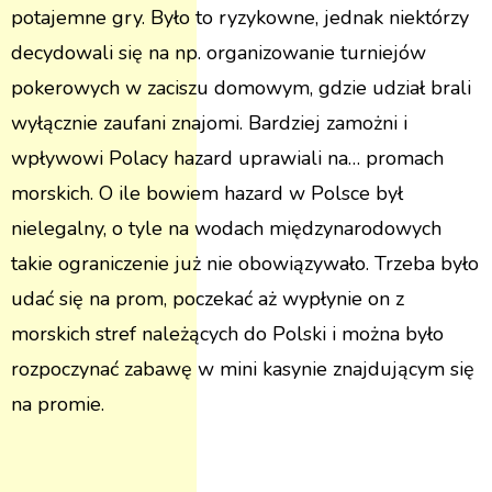
potajemne gry. Było to ryzykowne, jednak niektórzy
decydowali się na np. organizowanie turniejów
pokerowych w zaciszu domowym, gdzie udział brali
wyłącznie zaufani znajomi. Bardziej zamożni i
wpływowi Polacy hazard uprawiali na… promach
morskich. O ile bowiem hazard w Polsce był
nielegalny, o tyle na wodach międzynarodowych
takie ograniczenie już nie obowiązywało. Trzeba było
udać się na prom, poczekać aż wypłynie on z
morskich stref należących do Polski i można było
rozpoczynać zabawę w mini kasynie znajdującym się
na promie.