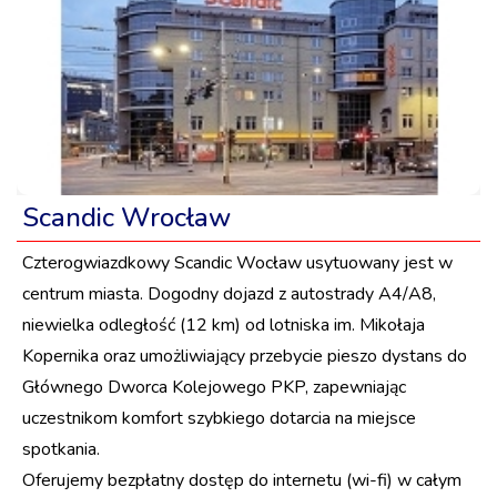
Scandic Wrocław
Czterogwiazdkowy Scandic Wocław usytuowany jest w
centrum miasta. Dogodny dojazd z autostrady A4/A8,
niewielka odległość (12 km) od lotniska im. Mikołaja
Kopernika oraz umożliwiający przebycie pieszo dystans do
Głównego Dworca Kolejowego PKP, zapewniając
uczestnikom komfort szybkiego dotarcia na miejsce
spotkania.
Oferujemy bezpłatny dostęp do internetu (wi-fi) w całym