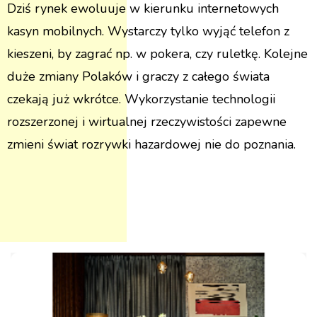
Dziś rynek ewoluuje w kierunku internetowych
kasyn mobilnych. Wystarczy tylko wyjąć telefon z
kieszeni, by zagrać np. w pokera, czy ruletkę. Kolejne
duże zmiany Polaków i graczy z całego świata
czekają już wkrótce. Wykorzystanie technologii
rozszerzonej i wirtualnej rzeczywistości zapewne
zmieni świat rozrywki hazardowej nie do poznania.