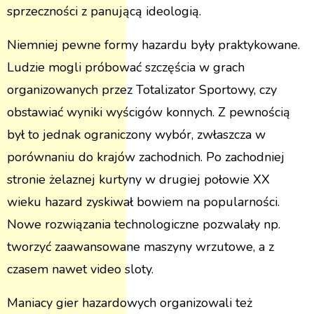
sprzeczności z panującą ideologią.
Niemniej pewne formy hazardu były praktykowane.
Ludzie mogli próbować szczęścia w grach
organizowanych przez Totalizator Sportowy, czy
obstawiać wyniki wyścigów konnych. Z pewnością
był to jednak ograniczony wybór, zwłaszcza w
porównaniu do krajów zachodnich. Po zachodniej
stronie żelaznej kurtyny w drugiej połowie XX
wieku hazard zyskiwał bowiem na popularności.
Nowe rozwiązania technologiczne pozwalały np.
tworzyć zaawansowane maszyny wrzutowe, a z
czasem nawet video sloty.
Maniacy gier hazardowych organizowali też