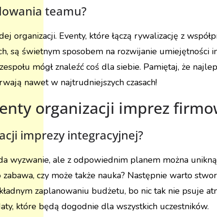
budowania teamu?
 organizacji. Eventy, które łączą rywalizację z współpr
ch, są świetnym sposobem na rozwijanie umiejętności 
espołu mógł znaleźć coś dla siebie. Pamiętaj, że najlep
rwają nawet w najtrudniejszych czasach!
enty organizacji imprez firm
acji imprezy integracyjnej?
 lada wyzwanie, ale z odpowiednim planem można unikną
o zabawa, czy może także nauka? Następnie warto stworz
okładnym zaplanowaniu budżetu, bo nic tak nie psuje atm
 daty, które będą dogodnie dla wszystkich uczestników.