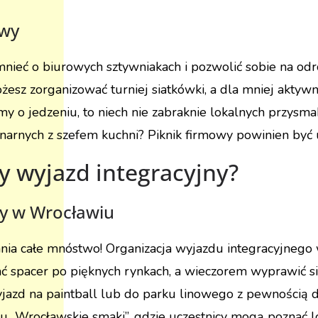
owy
mnieć o biurowych sztywniakach i pozwolić sobie na odr
esz zorganizować turniej siatkówki, a dla mniej aktywn
my o jedzeniu, to niech nie zabraknie lokalnych przysm
narnych z szefem kuchni? Piknik firmowy powinien być u
y wyjazd integracyjny?
ny w Wrocławiu
ania całe mnóstwo! Organizacja wyjazdu integracyjneg
ć spacer po pięknych rynkach, a wieczorem wyprawić si
azd na paintball lub do parku linowego z pewnością d
u „Wrocławskie smaki”, gdzie uczestnicy mogą poznać l