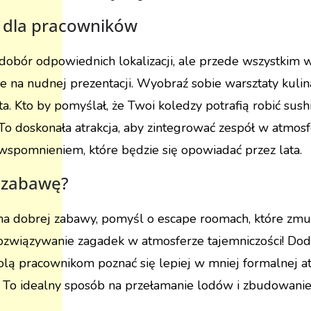
e dla pracowników
 dobór odpowiednich lokalizacji, ale przede wszystkim wy
nie na nudnej prezentacji. Wyobraź sobie warsztaty kulin
 Kto by pomyślał, że Twoi koledzy potrafią robić sushi 
To doskonała atrakcja, aby zintegrować zespół w atmosf
wspomnieniem, które będzie się opowiadać przez lata.
ą zabawę?
łna dobrej zabawy, pomyśl o escape roomach, które zmus
związywanie zagadek w atmosferze tajemniczości! Dod
ą pracownikom poznać się lepiej w mniej formalnej atmo
y? To idealny sposób na przełamanie lodów i zbudowanie