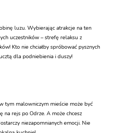
obinę luzu. Wybierając atrakcje na ten
ych uczestników – strefę relaksu z
aków! Kto nie chciałby spróbować pysznych
cztą dla podniebienia i duszy!
o w tym malowniczym mieście może być
ę na rejs po Odrze. A może chcesz
ostarczy niezapomnianych emocji. Nie
okalną kuchnię!