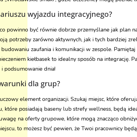
ariuszu wyjazdu integracyjnego?
, co powinno być równie dobrze przemyślane jak plan n
koją potrzeby zarówno aktywnych, jak i tych bardziej 
budowaniu zaufania i komunikacji w zespole. Pamiętaj 
pieczeniem kiełbasek to idealny sposób na integrację. P
i podsumowanie dnia!
 warunki dla grup?
czowy element organizacji. Szukaj miejsc, które oferuj
u, które posiadają baseny lub strefy wellness, będą 
uwagę na oferty grupowe, które mogą znacząco obniżyć 
miejscu, to możesz być pewien, że Twoi pracownicy bę