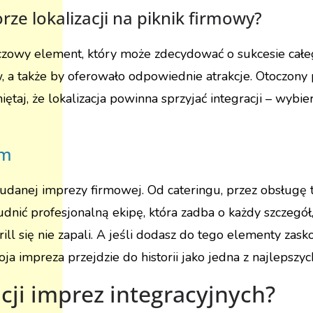
ze lokalizacji na piknik firmowy?
uczowy element, który może zdecydować o sukcesie całe
 a także by oferowało odpowiednie atrakcje. Otoczony p
taj, że lokalizacja powinna sprzyjać integracji – wybiera
rm
anej imprezy firmowej. Od cateringu, przez obsługę te
dnić profesjonalną ekipę, która zadba o każdy szczegół,
grill się nie zapali. A jeśli dodasz do tego elementy zas
 impreza przejdzie do historii jako jedna z najlepszyc
acji imprez integracyjnych?