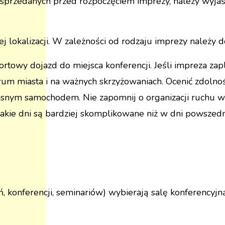
sprzedanych przed rozpoczęciem imprezy, należy wyja
 lokalizacji. W zależności od rodzaju imprezy należy d
towy dojazd do miejsca konferencji. Jeśli impreza zap
m miasta i na ważnych skrzyżowaniach. Ocenić zdolnoś
asnym samochodem. Nie zapomnij o organizacji ruchu w
akie dni są bardziej skomplikowane niż w dni powszedn
eń, konferencji, seminariów) wybierają salę konferency