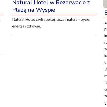
Natural Hotel w Rezerwacie z
Plażą na Wyspie
,
Natural Hotel czyli spokój, cisza i natura – życie,
E
energia i zdrowie.
p
i
r
z
k
d
D
m
N
c
z
g