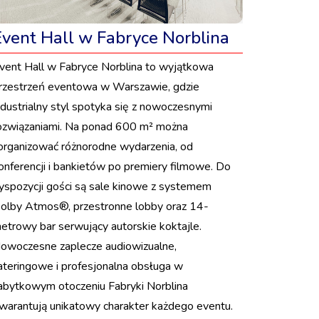
Event Hall w Fabryce Norblina
vent Hall w Fabryce Norblina to wyjątkowa
rzestrzeń eventowa w Warszawie, gdzie
ndustrialny styl spotyka się z nowoczesnymi
ozwiązaniami. Na ponad 600 m² można
organizować różnorodne wydarzenia, od
onferencji i bankietów po premiery filmowe. Do
yspozycji gości są sale kinowe z systemem
olby Atmos®, przestronne lobby oraz 14-
etrowy bar serwujący autorskie koktajle.
owoczesne zaplecze audiowizualne,
ateringowe i profesjonalna obsługa w
abytkowym otoczeniu Fabryki Norblina
warantują unikatowy charakter każdego eventu.