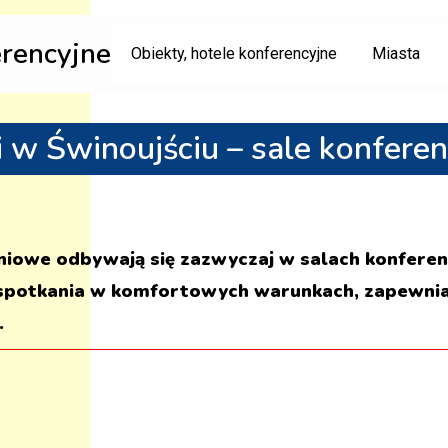
erencyjne
Obiekty, hotele konferencyjne
Miasta
i w Świnoujściu – sale konfere
eniowe odbywają się zazwyczaj w salach konferenc
potkania w komfortowych warunkach, zapewniaj
.