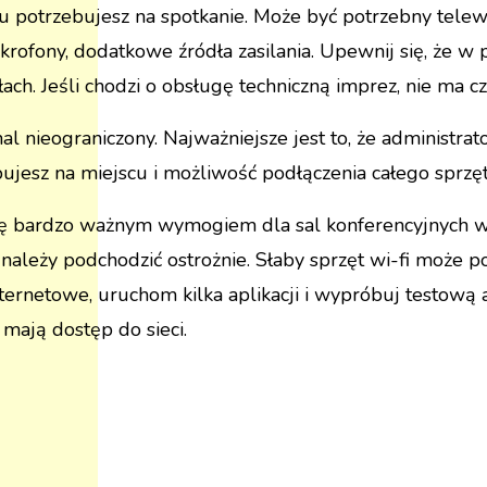
u potrzebujesz na spotkanie. Może być potrzebny telew
rofony, dodatkowe źródła zasilania. Upewnij się, że w po
ach. Jeśli chodzi o obsługę techniczną imprez, nie ma cz
l nieograniczony. Najważniejsze jest to, że administrat
jesz na miejscu i możliwość podłączenia całego sprzętu
się bardzo ważnym wymogiem dla sal konferencyjnych w 
i należy podchodzić ostrożnie. Słaby sprzęt wi-fi może p
ernetowe, uruchom kilka aplikacji i wypróbuj testową au
 mają dostęp do sieci.