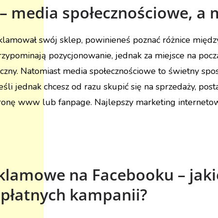
 media społecznościowe, a 
eklamował swój sklep, powinieneś poznać różnice międ
ypominają pozycjonowanie, jednak za miejsce na poc
niczny. Natomiast media społecznościowe to świetny spo
Jeśli jednak chcesz od razu skupić się na sprzedaży, po
tronę www lub fanpage. Najlepszy marketing interneto
klamowe na Facebooku – jakie
 płatnych kampanii?