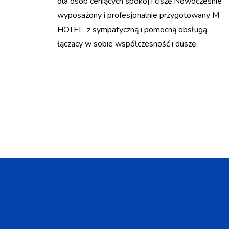
dla osób ceniących spokój i ciszę.Nowocześnie
wyposażony i profesjonalnie przygotowany M
HOTEL, z sympatyczną i pomocną obsługą,
łączący w sobie współczesność i duszę.