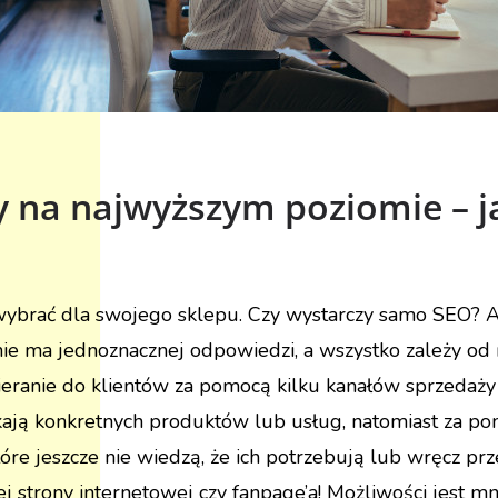
 na najwyższym poziomie – j
a wybrać dla swojego sklepu. Czy wystarczy samo SEO? A
 nie ma jednoznacznej odpowiedzi, a wszystko zależy o
eranie do klientów za pomocą kilku kanałów sprzedaży 
ukają konkretnych produktów lub usług, natomiast za 
e jeszcze nie wiedzą, że ich potrzebują lub wręcz prz
 strony internetowej czy fanpage’a! Możliwości jest mn