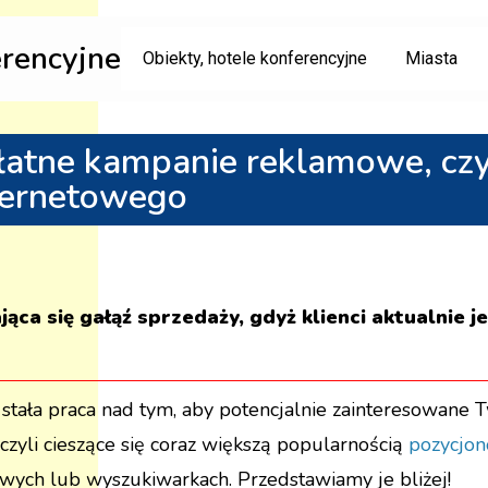
erencyjne
Obiekty, hotele konferencyjne
Miasta
łatne kampanie reklamowe, czy
ternetowego
ca się gałąź sprzedaży, gdyż klienci aktualnie j
est stała praca nad tym, aby potencjalnie zainteresowan
 czyli cieszące się coraz większą popularnością
pozycjo
wych lub wyszukiwarkach. Przedstawiamy je bliżej!