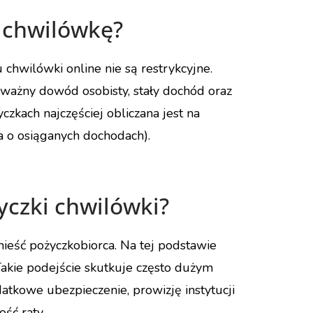
ę chwilówkę?
wilówki online nie są restrykcyjne.
ważny dowód osobisty, stały dochód oraz
kach najczęściej obliczana jest na
 o osiąganych dochodach).
yczki chwilówki?
nieść pożyczkobiorca. Na tej podstawie
Takie podejście skutkuje często dużym
atkowe ubezpieczenie, prowizję instytucji
ść raty.