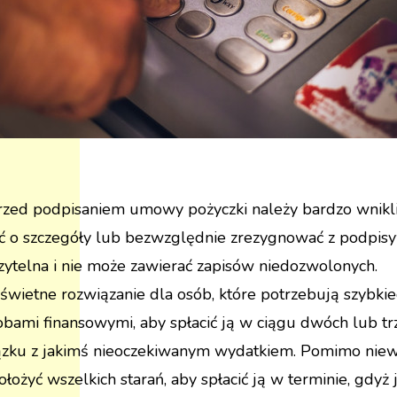
rzed podpisaniem umowy pożyczki należy bardzo wnikliwi
ć o szczegóły lub bezwzględnie zrezygnować z podpis
 czytelna i nie może zawierać zapisów niedozwolonych.
świetne rozwiązanie dla osób, które potrzebują szybkie
ami finansowymi, aby spłacić ją w ciągu dwóch lub tr
iązku z jakimś nieoczekiwanym wydatkiem. Pomimo niew
łożyć wszelkich starań, aby spłacić ją w terminie, gdyż