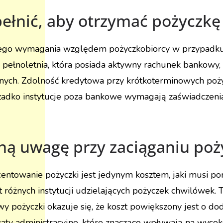
pełnić, aby otrzymać pożyczk
o wymagania względem pożyczkobiorcy w przypadku ch
ełnoletnia, która posiada aktywny rachunek bankowy, 
ych. Zdolność kredytowa przy krótkoterminowych pożycz
zadko instytucje poza bankowe wymagają zaświadczenia
ną uwagę przy zaciąganiu poż
entowanie pożyczki jest jedynym kosztem, jaki musi po
t różnych instytucji udzielających pożyczek chwilówek. 
pożyczki okazuje się, że koszt powiększony jest o dod
aty administracyjne, które znacząco wpływają na wysoko