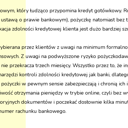
owym, który łudząco przypomina kredyt gotówkowy. Róż
z ustawą o prawie bankowym), pożyczkę natomiast bez t
acja zdolności kredytowej klienta jest dużo bardziej s
 wybierana przez klientów z uwagi na minimum formalno
ansowych. Z uwagi na podwyższone ryzyko pożyczkodawc
j nie przekracza trzech miesięcy. Wszystko przez to, że 
rzędzi kontroli zdolności kredytowej jak banki, dlatego
ożyczki w pewnym sensie zabezpieczają i chronią ich i
wość otrzymania pieniędzy w trybie online, czyli bez 
atoryjnych dokumentów i poczekać dosłownie kilka minu
y numer rachunku bankowego.