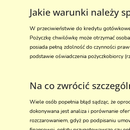
Jakie warunki należy s
W przeciwieństwie do kredytu gotówkoweg
Pożyczkę chwilówkę może otrzymać osoba p
posiada pełną zdolność do czynności prawn
podstawie oświadczenia pożyczkobiorcy (r
Na co zwrócić szczegól
Wiele osób popełnia błąd sądząc, że oproc
dokonywana jest analiza i porównanie ofer
rozczarowaniem, gdyż po podpisaniu umowy 
finansowej, opłaty przygotowawcze czy opł