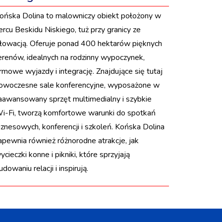
ońska Dolina to malowniczy obiekt położony w
ercu Beskidu Niskiego, tuż przy granicy ze
łowacją. Oferuje ponad 400 hektarów pięknych
erenów, idealnych na rodzinny wypoczynek,
irmowe wyjazdy i integrację. Znajdujące się tutaj
owoczesne sale konferencyjne, wyposażone w
aawansowany sprzęt multimedialny i szybkie
i-Fi, tworzą komfortowe warunki do spotkań
iznesowych, konferencji i szkoleń. Końska Dolina
apewnia również różnorodne atrakcje, jak
ycieczki konne i pikniki, które sprzyjają
udowaniu relacji i inspirują.