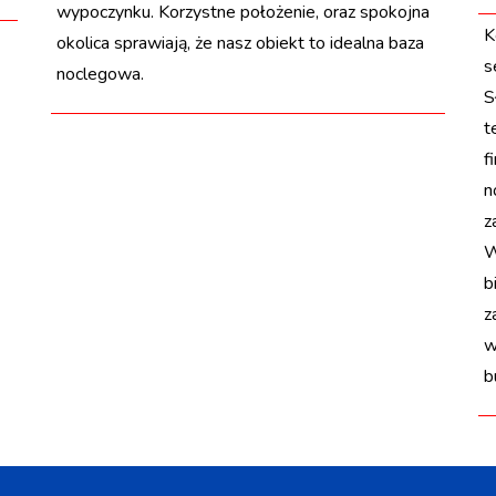
wypoczynku. Korzystne położenie, oraz spokojna
K
okolica sprawiają, że nasz obiekt to idealna baza
s
noclegowa.
S
t
f
n
z
W
b
z
w
b