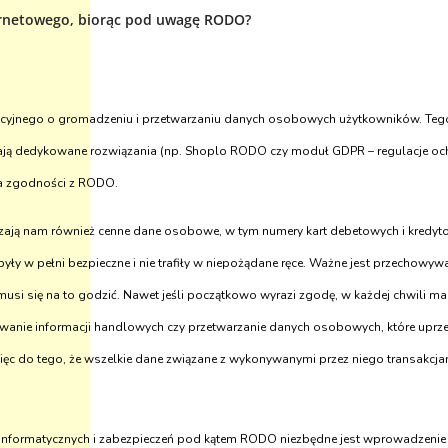
ternetowego, biorąc pod uwagę RODO?
macyjnego o gromadzeniu i przetwarzaniu danych osobowych użytkowników. Te
mają dedykowane rozwiązania (np. Shoplo RODO czy moduł GDPR – regulacje 
ia zgodności z RODO.
erzają nam również cenne dane osobowe, w tym numery kart debetowych i kredy
y w pełni bezpieczne i nie trafiły w niepożądane ręce. Ważne jest przechowyw
musi się na to godzić. Nawet jeśli początkowo wyrazi zgodę, w każdej chwili 
ywanie informacji handlowych czy przetwarzanie danych osobowych, które uprz
ęc do tego, że wszelkie dane związane z wykonywanymi przez niego transakcja
informatycznych i zabezpieczeń pod kątem RODO niezbędne jest wprowadzenie w