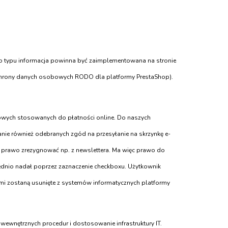
go typu informacja powinna być zaimplementowana na stronie
ochrony danych osobowych RODO dla platformy PrestaShop).
towych stosowanych do płatności online. Do naszych
anie również odebranych zgód na przesyłanie na skrzynkę e-
ma prawo zrezygnować np. z newslettera. Ma więc prawo do
ednio nadał poprzez zaznaczenie checkboxu. Użytkownik
mi zostaną usunięte z systemów informatycznych platformy
ewnętrznych procedur i dostosowanie infrastruktury IT.