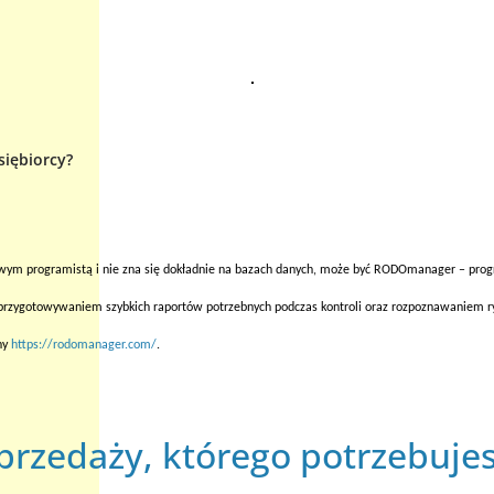
iębiorcy?
odowym programistą i nie zna się dokładnie na bazach danych, może być RODOmanager – p
przygotowywaniem szybkich raportów potrzebnych podczas kontroli oraz rozpoznawaniem 
ny
https://rodomanager.com/
.
przedaży, którego potrzebujes